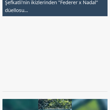
Şefkatli'nin ikizlerinden "Federer x Nadal"
düellosu...