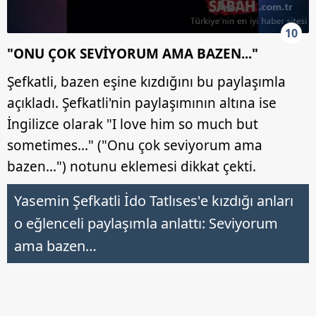
kullanılmaktadır. Bu çerezler vasıtasıyla çeşitli kişisel
verileriniz işlenmekte olup gerekli olan çerezler bilgi
10
toplumu hizmetlerinin sunulması amacıyla
"ONU ÇOK SEVİYORUM AMA BAZEN..."
kullanılmaktadır. Diğer çerezler, sitemizin daha işlevsel
kılınması ve kişiselleştirilmesi ve sizlere yönelik
Şefkatli, bazen eşine kızdığını bu paylaşımla
reklam/pazarlama faaliyetlerinin yapılması, amaçlarıyla
açıkladı. Şefkatli'nin paylaşımının altına ise
sınırlı olarak açık rızanız dahilinde kullanılacaktır.
İngilizce olarak "I love him so much but
Çerezlere ilişkin tercihlerinizi aşağıda yer alan panel
sometimes..." ("Onu çok seviyorum ama
vasıtasıyla belirleyebilirsiniz. Çerezlere ilişkin detaylı bilgi
bazen...") notunu eklemesi dikkat çekti.
için Ayarlar butonuna tıklayabilir,
Çerez Bilgilendirme
Metnimizi
ziyaret edebilirsiniz.
Yasemin Şefkatli İdo Tatlıses'e kızdığı anları
o eğlenceli paylaşımla anlattı: Seviyorum
6698 sayılı Kişisel Verilerin Korunması Kanunu uyarınca
hazırlanmış Aydınlatma Metnimizi okumak ve sitemizde
ama bazen…
ilgili mevzuata uygun olarak kullanılan çerezlerle ilgili bilgi
almak için lütfen
tıklayınız
.