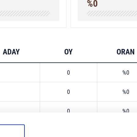
%0
ADAY
OY
ORAN
0
%0
0
%0
0
%0
0
%0