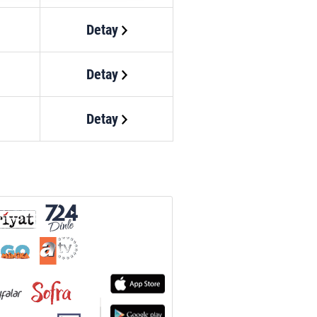
nılacaktır.
Detay
kin detaylı bilgi için Ayarlar
Detay
ak ve sitemizde ilgili
Detay