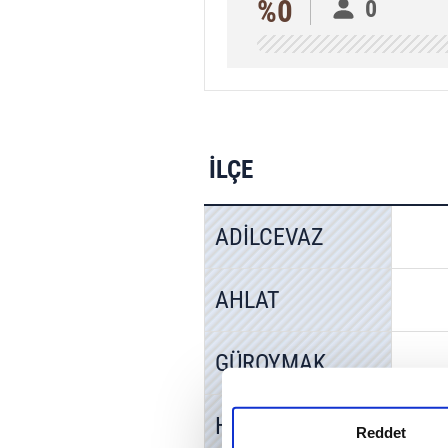
%0
0
İLÇE
ADİLCEVAZ
AHLAT
GÜROYMAK
HİZAN
Reddet