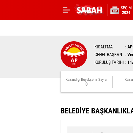
SEÇİM
2024
KISALTMA
AP
GENEL BAŞKAN
Ve
KURULUŞ TARİHİ
11
Kazandığı Büyükşehir Sayısı
Kazan
0
BELEDİYE BAŞKANLIKL