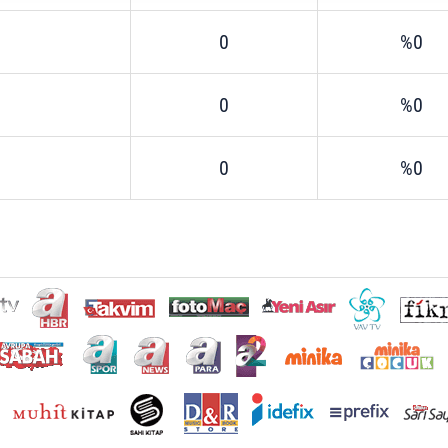
 yapılması, amaçlarıyla sınırlı olarak açık rızanız dahilinde kulla
0
%0
aşağıda yer alan panel vasıtasıyla belirleyebilirsiniz. Çerezlere iliş
lgilendirme Metnimizi
ziyaret edebilirsiniz.
0
%0
Korunması Kanunu uyarınca hazırlanmış Aydınlatma Metnimizi okum
 çerezlerle ilgili bilgi almak için lütfen
tıklayınız
.
0
%0