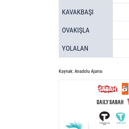
reklam/pazarlama faaliyetlerinin
KAVAKBAŞI
Çerezlere ilişkin tercihlerinizi 
butonuna tıklayabilir,
Çerez Bi
OVAKIŞLA
6698 sayılı Kişisel Verilerin 
mevzuata uygun olarak kullanılan
YOLALAN
Kaynak: Anadolu Ajansı