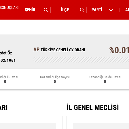
 SONUÇLARI
PARTİ
A
%0.0
AP
TÜRKİYE GENELİ OY ORANI
cdet Öz
/02/1961
dığı İl Sayısı
Kazandığı İlçe Sayısı
Kazandığı Belde Sayısı
0
0
0
ARI
İL GENEL MECLİSİ