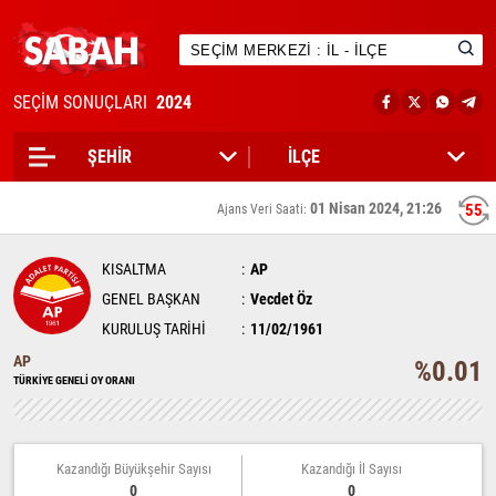
SEÇİM SONUÇLARI
2024
01 Nisan 2024, 21:26
55
Ajans Veri Saati:
KISALTMA
AP
GENEL BAŞKAN
Vecdet Öz
KURULUŞ TARİHİ
11/02/1961
AP
%0.01
TÜRKİYE GENELİ OY ORANI
Kazandığı Büyükşehir Sayısı
Kazandığı İl Sayısı
0
0