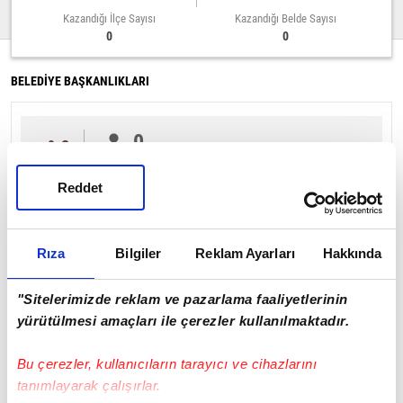
Kazandığı İlçe Sayısı
Kazandığı Belde Sayısı
0
0
BELEDİYE BAŞKANLIKLARI
0
%0
Reddet
İL GENEL MECLİSİ
Rıza
Bilgiler
Reklam Ayarları
Hakkında
%0
"Sitelerimizde reklam ve pazarlama faaliyetlerinin
yürütülmesi amaçları ile çerezler kullanılmaktadır.
Bu çerezler, kullanıcıların tarayıcı ve cihazlarını
tanımlayarak çalışırlar.
Bolu Sayfasına Git