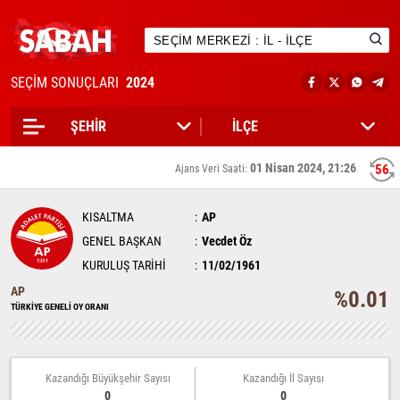
SEÇİM SONUÇLARI
2024
01 Nisan 2024, 21:26
56
Ajans Veri Saati:
KISALTMA
AP
GENEL BAŞKAN
Vecdet Öz
KURULUŞ TARİHİ
11/02/1961
AP
%0.01
TÜRKİYE GENELİ OY ORANI
Kazandığı Büyükşehir Sayısı
Kazandığı İl Sayısı
0
0