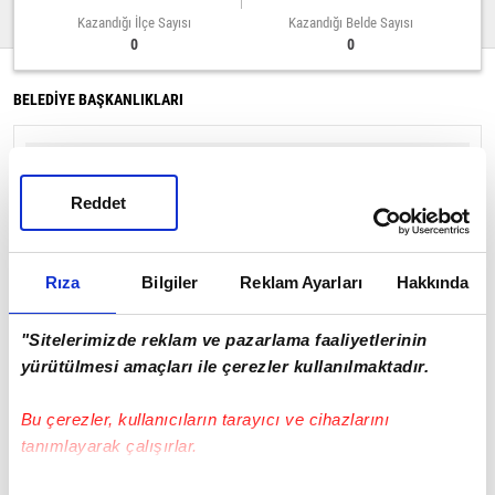
Kazandığı İlçe Sayısı
Kazandığı Belde Sayısı
0
0
BELEDİYE BAŞKANLIKLARI
0
%0
Reddet
Rıza
Bilgiler
Reklam Ayarları
Hakkında
İL GENEL MECLİSİ
"Sitelerimizde reklam ve pazarlama faaliyetlerinin
%0
yürütülmesi amaçları ile çerezler kullanılmaktadır.
Bu çerezler, kullanıcıların tarayıcı ve cihazlarını
tanımlayarak çalışırlar.
Kırıkkale Sayfasına Git