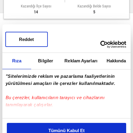
Kazandığı İlçe Sayısı
Kazandığı Belde Sayısı
14
5
BELEDİYE BAŞKANLIKLARI
Reddet
0
%0
Rıza
Bilgiler
Reklam Ayarları
Hakkında
"Sitelerimizde reklam ve pazarlama faaliyetlerinin
İL GENEL MECLİSİ
yürütülmesi amaçları ile çerezler kullanılmaktadır.
%0.19
Bu çerezler, kullanıcıların tarayıcı ve cihazlarını
tanımlayarak çalışırlar.
Bu çerezlere izin vermeniz halinde sizlere özel
kişiselleştirilmiş reklamlar sunabilir, sayfalarımızda sizlere
Tümünü Kabul Et
Kars Sayfasına Git