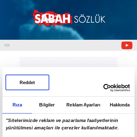
Reddet
Bedriyye nedir ?
Rıza
Bilgiler
Reklam Ayarları
Hakkında
Bedriyye nedir ?
"Sitelerimizde reklam ve pazarlama faaliyetlerinin
yürütülmesi amaçları ile çerezler kullanılmaktadır.
Bedreddin Simâvî'ye (ö. 823/1420) nisbet edilen bir