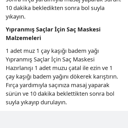
gösterilmeyecektir."
10 dakika bekledikten sonra bol suyla
yıkayın.
Sizlere daha iyi bir hizmet sunabilmek için İnternet
Sitemizde kendimize ve üçüncü kişilere ait çerezler
Yıpranmış Saçlar İçin Saç Maskesi
kullanılmaktadır. Bu çerezler vasıtasıyla çeşitli kişisel
Malzemeleri
verileriniz işlenmekte olup gerekli olan çerezler bilgi
toplumu hizmetlerinin sunulması amacıyla
1 adet muz 1 çay kaşığı badem yağı
kullanılmaktadır. Diğer çerezler, sitemizin daha işlevsel
kılınması ve kişiselleştirilmesi ve sizlere yönelik
Yıpranmış Saçlar İçin Saç Maskesi
reklam/pazarlama faaliyetlerinin yapılması, amaçlarıyla
Hazırlanışı 1 adet muzu çatal ile ezin ve 1
sınırlı olarak açık rızanız dahilinde kullanılacaktır.
çay kaşığı badem yağını dökerek karıştırın.
Fırça yardımıyla saçınıza masaj yaparak
Çerezlere ilişkin tercihlerinizi aşağıda yer alan panel
vasıtasıyla belirleyebilirsiniz. Çerezlere ilişkin detaylı bilgi
sürün ve 10 dakika beklettikten sonra bol
için Ayarlar butonuna tıklayabilir,
Çerez Bilgilendirme
suyla yıkayıp durulayın.
Metnimizi
ziyaret edebilirsiniz.
6698 sayılı Kişisel Verilerin Korunması Kanunu uyarınca
hazırlanmış Aydınlatma Metnimizi okumak ve sitemizde