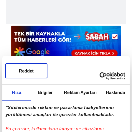
Reddet
Haber Girişi
Mete Efendioğlu - Editör
Rıza
Bilgiler
Reklam Ayarları
Hakkında
"Sitelerimizde reklam ve pazarlama faaliyetlerinin
yürütülmesi amaçları ile çerezler kullanılmaktadır.
Bu çerezler, kullanıcıların tarayıcı ve cihazlarını