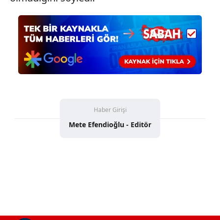
kullanılmaktadır. Diğer çerezler, sitemizin daha işlevsel
kılınması ve kişiselleştirilmesi ve sizlere yönelik
reklam/pazarlama faaliyetlerinin yapılması, amaçlarıyla
sınırlı olarak açık rızanız dahilinde kullanılacaktır.
Çerezlere ilişkin tercihlerinizi aşağıda yer alan panel
vasıtasıyla belirleyebilirsiniz. Çerezlere ilişkin detaylı bilgi
için Ayarlar butonuna tıklayabilir,
Çerez Bilgilendirme
Metnimizi
ziyaret edebilirsiniz.
Haber Girişi
Mete Efendioğlu - Editör
6698 sayılı Kişisel Verilerin Korunması Kanunu uyarınca
hazırlanmış Aydınlatma Metnimizi okumak ve sitemizde
ilgili mevzuata uygun olarak kullanılan çerezlerle ilgili bilgi
almak için lütfen
tıklayınız
.