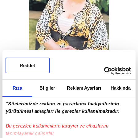
Reddet
Rıza
Bilgiler
Reklam Ayarları
Hakkında
"Sitelerimizde reklam ve pazarlama faaliyetlerinin
yürütülmesi amaçları ile çerezler kullanılmaktadır.
'DERNEĞİN MUHASEBE
İŞLERİNİ BEN
Bu çerezler, kullanıcıların tarayıcı ve cihazlarını
YÜRÜTMEDİM'
tanımlayarak çalışırlar.