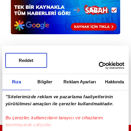
Haber Girişi
Reddet
Mete Efendioğlu - Editör
Rıza
Bilgiler
Reklam Ayarları
Hakkında
#SEDA SAYAN
#ÇAĞLAR ÖKTEN
"Sitelerimizde reklam ve pazarlama faaliyetlerinin
yürütülmesi amaçları ile çerezler kullanılmaktadır.
Bu çerezler, kullanıcıların tarayıcı ve cihazlarını
tanımlayarak çalışırlar.