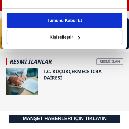
GÜNÜN EN ÖNEMLİ MANŞETLERİ İÇİN TIKLAYIN
Bu çerezlere izin vermeniz halinde sizlere özel
kişiselleştirilmiş reklamlar sunabilir, sayfalarımızda sizlere
Tümünü Kabul Et
daha iyi reklam deneyimi yaşatabiliriz. Bunu yaparken
amacımızın size daha iyi bir reklam deneyimi sunmak
olduğunu ve sizlere en iyi içerikleri sunabilmek adına
Kişiselleştir
elimizden gelen çabayı gösterdiğimizi ve bu noktada,
reklamların maliyetlerimizi karşılamak noktasında tek gelir
kalemimiz olduğunu sizlere hatırlatmak isteriz.
RESMİ İLANLAR
T.C. KÜÇÜKÇEKMECE İCRA
Her halükârda, kullanıcılar, bu çerezlere izin vermedikleri
DAİRESİ
takdirde, kullanıcılara hedefli reklamlar
gösterilmeyecektir."
Sizlere daha iyi bir hizmet sunabilmek için İnternet
Sitemizde kendimize ve üçüncü kişilere ait çerezler
kullanılmaktadır. Bu çerezler vasıtasıyla çeşitli kişisel
MANŞET HABERLERİ İÇİN TIKLAYIN
verileriniz işlenmekte olup gerekli olan çerezler bilgi
toplumu hizmetlerinin sunulması amacıyla