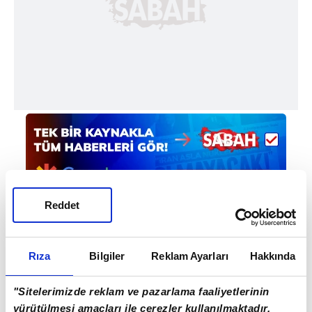
Reddet
Haber Girişi
Rıza
Bilgiler
Reklam Ayarları
Hakkında
Mete Efendioğlu - Editör
"Sitelerimizde reklam ve pazarlama faaliyetlerinin
yürütülmesi amaçları ile çerezler kullanılmaktadır.