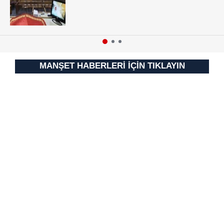
Sitemizde kendimize ve üçüncü kişilere ait çerezler
kullanılmaktadır. Bu çerezler vasıtasıyla çeşitli kişisel
verileriniz işlenmekte olup gerekli olan çerezler bilgi
toplumu hizmetlerinin sunulması amacıyla
kullanılmaktadır. Diğer çerezler, sitemizin daha işlevsel
kılınması ve kişiselleştirilmesi ve sizlere yönelik
MANŞET HABERLERİ İÇİN TIKLAYIN
reklam/pazarlama faaliyetlerinin yapılması, amaçlarıyla
sınırlı olarak açık rızanız dahilinde kullanılacaktır.
Çerezlere ilişkin tercihlerinizi aşağıda yer alan panel
vasıtasıyla belirleyebilirsiniz. Çerezlere ilişkin detaylı bilgi
için Ayarlar butonuna tıklayabilir,
Çerez Bilgilendirme
Metnimizi
ziyaret edebilirsiniz.
6698 sayılı Kişisel Verilerin Korunması Kanunu uyarınca
hazırlanmış Aydınlatma Metnimizi okumak ve sitemizde
ilgili mevzuata uygun olarak kullanılan çerezlerle ilgili bilgi
almak için lütfen
tıklayınız
.