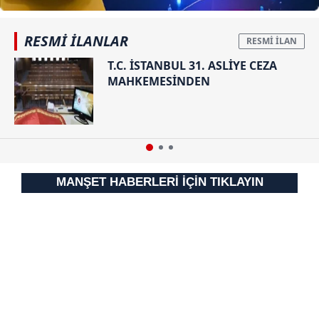
Sizlere daha iyi bir hizmet sunabilmek için İnternet
RESMİ İLANLAR
Sitemizde kendimize ve üçüncü kişilere ait çerezler
kullanılmaktadır. Bu çerezler vasıtasıyla çeşitli kişisel
T.C. İSTANBUL 31. ASLİYE CEZA
MAHKEMESİNDEN
verileriniz işlenmekte olup gerekli olan çerezler bilgi
toplumu hizmetlerinin sunulması amacıyla
kullanılmaktadır. Diğer çerezler, sitemizin daha işlevsel
kılınması ve kişiselleştirilmesi ve sizlere yönelik
reklam/pazarlama faaliyetlerinin yapılması, amaçlarıyla
sınırlı olarak açık rızanız dahilinde kullanılacaktır.
MANŞET HABERLERİ İÇİN TIKLAYIN
Çerezlere ilişkin tercihlerinizi aşağıda yer alan panel
vasıtasıyla belirleyebilirsiniz. Çerezlere ilişkin detaylı bilgi
için Ayarlar butonuna tıklayabilir,
Çerez Bilgilendirme
Metnimizi
ziyaret edebilirsiniz.
6698 sayılı Kişisel Verilerin Korunması Kanunu uyarınca
hazırlanmış Aydınlatma Metnimizi okumak ve sitemizde