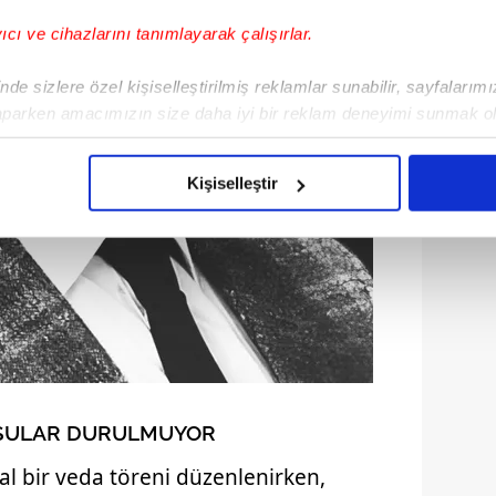
yıcı ve cihazlarını tanımlayarak çalışırlar.
de sizlere özel kişiselleştirilmiş reklamlar sunabilir, sayfalarım
aparken amacımızın size daha iyi bir reklam deneyimi sunmak ol
imizden gelen çabayı gösterdiğimizi ve bu noktada, reklamların ma
olduğunu sizlere hatırlatmak isteriz.
Kişiselleştir
çerezlere izin vermedikleri takdirde, kullanıcılara hedefli reklaml
abilmek için İnternet Sitemizde kendimize ve üçüncü kişilere ait 
isel verileriniz işlenmekte olup gerekli olan çerezler bilgi toplum
 çerezler, sitemizin daha işlevsel kılınması ve kişiselleştirilmes
 yapılması, amaçlarıyla sınırlı olarak açık rızanız dahilinde kulla
aşağıda yer alan panel vasıtasıyla belirleyebilirsiniz. Çerezlere iliş
 SULAR DURULMUYOR
lgilendirme Metnimizi
ziyaret edebilirsiniz.
al bir veda töreni düzenlenirken,
Korunması Kanunu uyarınca hazırlanmış Aydınlatma Metnimizi okum