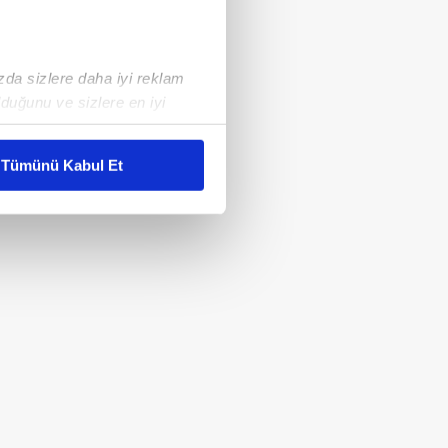
ızda sizlere daha iyi reklam
duğunu ve sizlere en iyi
liyetlerimizi karşılamak
Tümünü Kabul Et
ar gösterilmeyecektir."
çerezler kullanılmaktadır. Bu
u hizmetlerinin sunulması
i ve sizlere yönelik
nılacaktır.
kin detaylı bilgi için Ayarlar
ak ve sitemizde ilgili