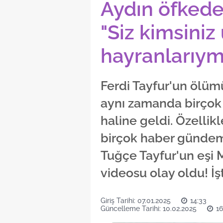
Aydın öfkede
"Siz kimsiniz
hayranlarıymış
Ferdi Tayfur'un ölüm
aynı zamanda birçok
haline geldi. Özellikle
birçok haber gündem
Tuğçe Tayfur'un eşi
videosu olay oldu! İş
Giriş Tarihi: 07.01.2025
14:33
Güncelleme Tarihi: 10.02.2025
16