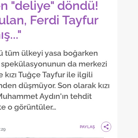
n "deliye" döndü!
 ulan, Ferdi Tayfur
..."
ü tüm ülkeyi yasa boğarken
 spekülasyonunun da merkezi
 kızı Tuğçe Tayfur ile ilgili
den düşmüyor. Son olarak kızı
 Muhammet Aydın'ın tehdit
te o görüntüler…
PAYLAŞ
:29