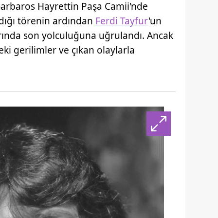
Barbaros Hayrettin Paşa Camii'nde
 çerezlerle ilgili bilgi almak için lütfen
tıklayınız
.
tıldığı törenin ardından
Ferdi Tayfur
'un
rında son yolculuğuna uğrulandı. Ancak
ki gerilimler ve çıkan olaylarla