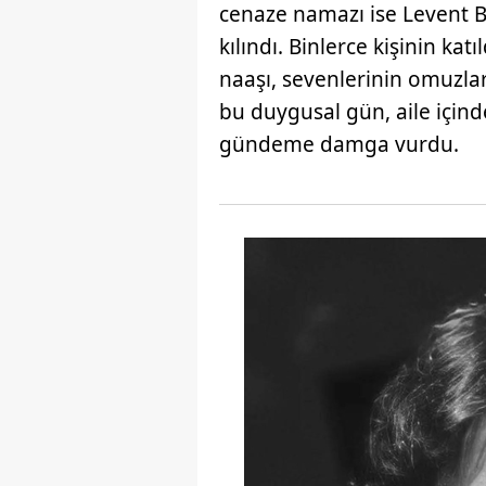
cenaze namazı ise Levent 
mevzuata uygun olarak kullanılan
kılındı. Binlerce kişinin ka
naaşı, sevenlerinin omuzla
bu duygusal gün, aile içinde
gündeme damga vurdu.