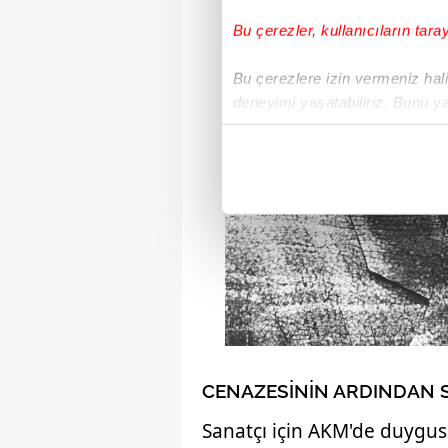
Bu çerezler, kullanıcıların tara
Bu çerezlere izin vermeniz halin
deneyimi yaşatabiliriz. Bunu y
içerikleri sunabilmek adına el
noktasında tek gelir kalemimiz 
Her halükârda, kullanıcılar, bu 
Sizlere daha iyi bir hizmet sun
çerezler vasıtasıyla çeşitli kiş
amacıyla kullanılmaktadır. Diğer
reklam/pazarlama faaliyetlerinin
Çerezlere ilişkin tercihlerinizi 
CENAZESİNİN ARDINDAN
butonuna tıklayabilir,
Çerez Bi
Sanatçı için AKM'de duygus
6698 sayılı Kişisel Verilerin 