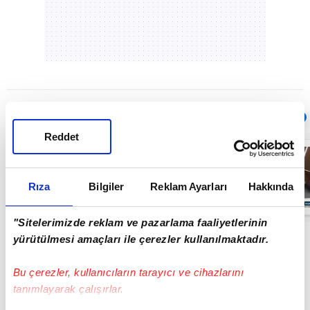
Sıradaki
OTOMATİK OYNAT
Reddet
Ece Naz'ın son
anları
kamerada:
Mutfakta ve
Rıza
Bilgiler
Reklam Ayarları
Hakkında
tencerede
00:34
dikkat çeken
saç telleri
"Sitelerimizde reklam ve pazarlama faaliyetlerinin
yürütülmesi amaçları ile çerezler kullanılmaktadır.
Bu çerezler, kullanıcıların tarayıcı ve cihazlarını
tanımlayarak çalışırlar.