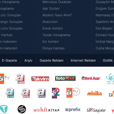
k Hesaplama
Metrobüs Durakları
Günaydın Me
esaplama
Aşk Sözleri
Doğum Günü
Loto Sonuçları
Abdest Nasıl Alınır?
Marmaray Du
iyango Sonuçları
Atasözleri
Saatlerin An
 Loto Sonuçları
Erkek İsimleri
Dini Bilgiler
 Haritası
Yüzde Hesaplama
Esmaül Hüs
n Haberleri
Kız İsimleri
İstiklal Marş
i Haberleri
Dünya Haritası
Cuma Mesajl
E-Gazete
Arşiv
Gazete Reklam
Internet Reklam
Gizlilik