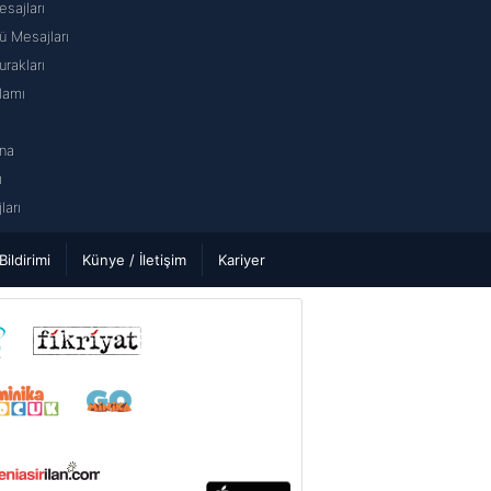
sajları
 Mesajları
rakları
lamı
na
ı
arı
 Bildirimi
Künye / İletişim
Kariyer