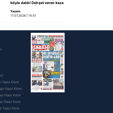
böyle daldı! Dehşet veren kaza
a
anı kamerada | Video
Yaşam
17.07.2026 | 14:31
i
er
sti
 Nasıl Kılınır
ı Nasıl Kılınır
 Nasıl Kılınır
 Nasıl Kılınır
ı Nasıl Kılınır