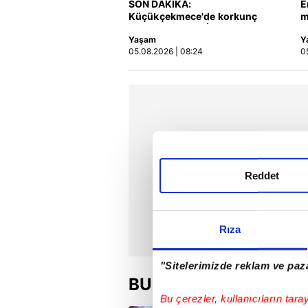
SON DAKİKA:
E
Küçükçekmece'de korkunç
m
kaza! Otomobil, İETT
a
Yaşam
Y
otobüsüne çarptı: 3 kişi
V
05.08.2026 | 08:24
0
hayatını kaybetti | Video
Reddet
Rıza
"Sitelerimizde reklam ve paza
BU HAFTA
Bu çerezler, kullanıcıların tara