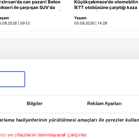
rzincan'da can pazarı! Beton
Küçükçekmece'de otomobilin
ikseri ile çarpışan SUV'da
İETT otobüsüne çarptığı kaza
nne ve kızları ağır yaralandı |
kamerada | Video
aşam
Yaşam
ideo
5.08.2026 | 09:13
05.08.2026 | 14:28
Bilgiler
Reklam Ayarları
rlama faaliyetlerinin yürütülmesi amaçları ile çerezler kullan
yıcı ve cihazlarını tanımlayarak çalışırlar.