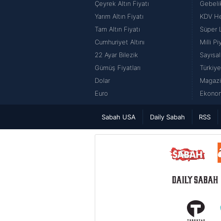
Çeyrek Altın Fiyatı
Gebeli
Yarım Altın Fiyatı
KDV H
Tam Altın Fiyatı
Süper 
Cumhuriyet Altını
Milli P
22 Ayar Bilezik
Sayısal
Gümüş Fiyatları
Türkiye
Dolar
Magazi
Euro
Ekonom
Sabah USA
Daily Sabah
RSS