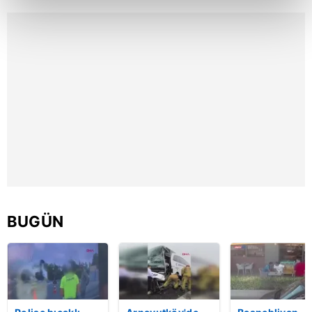
kalemimiz olduğunu sizlere hatırlatmak isteriz.
Her halükârda, kullanıcılar, bu çerezlere izin vermedikleri
takdirde, kullanıcılara hedefli reklamlar
gösterilmeyecektir."
Sizlere daha iyi bir hizmet sunabilmek için İnternet
Sitemizde kendimize ve üçüncü kişilere ait çerezler
kullanılmaktadır. Bu çerezler vasıtasıyla çeşitli kişisel
verileriniz işlenmekte olup gerekli olan çerezler bilgi
toplumu hizmetlerinin sunulması amacıyla
kullanılmaktadır. Diğer çerezler, sitemizin daha işlevsel
kılınması ve kişiselleştirilmesi ve sizlere yönelik
BUGÜN
reklam/pazarlama faaliyetlerinin yapılması, amaçlarıyla
sınırlı olarak açık rızanız dahilinde kullanılacaktır.
Çerezlere ilişkin tercihlerinizi aşağıda yer alan panel
vasıtasıyla belirleyebilirsiniz. Çerezlere ilişkin detaylı bilgi