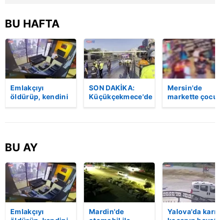
BU HAFTA
Emlakçıyı
SON DAKİKA:
Mersin'de
öldürüp, kendini
Küçükçekmece'de
markette çocu
vurduğu olayın
korkunç kaza!
darbeden
görüntüsü
Otomobil, İETT
şüpheli
ortaya çıktı |
otobüsüne
gözaltında
Video
çarptı: 3 kişi
hayatını kaybetti
BU AY
| Video
Emlakçıyı
Mardin'de
Yalova'da karı