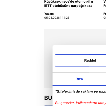
Küçükçekmece'de otomobilin
V
İETT otobüsüne çarptığı kaza
F
kamerada | Video
Yaşam
F
05.08.2026 | 14:28
0
Reddet
Rıza
"Sitelerimizde reklam ve paza
BU HAFTA
Bu çerezler, kullanıcıların tara