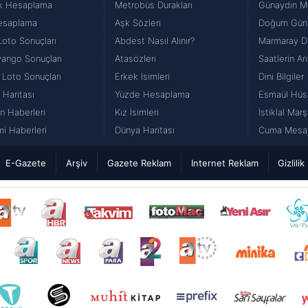
k Hesaplama
Metrobüs Durakları
Günaydın Me
esaplama
Aşk Sözleri
Doğum Günü
Loto Sonuçları
Abdest Nasıl Alınır?
Marmaray Du
iyango Sonuçları
Atasözleri
Saatlerin An
 Loto Sonuçları
Erkek İsimleri
Dini Bilgiler
 Haritası
Yüzde Hesaplama
Esmaül Hüs
n Haberleri
Kız İsimleri
İstiklal Marş
i Haberleri
Dünya Haritası
Cuma Mesajl
E-Gazete
Arşiv
Gazete Reklam
Internet Reklam
Gizlilik