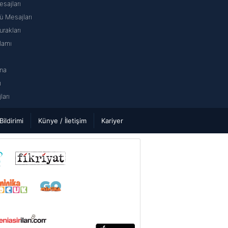
sajları
 Mesajları
rakları
lamı
na
ı
arı
 Bildirimi
Künye / İletişim
Kariyer