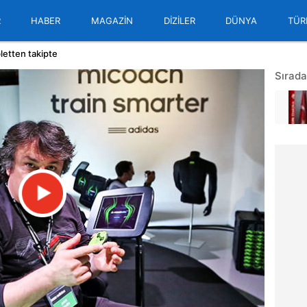
R
HABER
MAGAZİN
DİZİLER
DÜNYA
TÜR
letten takipte
Sırada