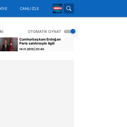
KİYE
CANLI İZLE
ki
OTOMATİK OYNAT
Cumhurbaşkanı Erdoğan
Paris saldırısıyla ilgili
açıklama yaptı
14.11.2015 | 01:45