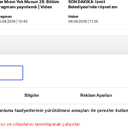
ar Mısın Yok Musun 29. Bölüm
SON DAKİKA: İzmit
ragmanı yayınlandı | Video
Belediyesi’nde rüşvet anı
kamerada: "Şu araya
ragman
Haber
sıkıştırdım… Üstüne de zarf
5.08.2026 | 10:45
06.08.2026 | 11:25
attım müdürüm!" | Video
Bilgiler
Reklam Ayarları
rlama faaliyetlerinin yürütülmesi amaçları ile çerezler kullan
yıcı ve cihazlarını tanımlayarak çalışırlar.