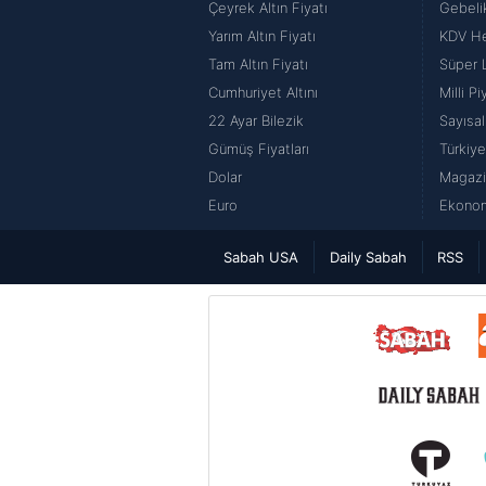
Çeyrek Altın Fiyatı
Gebeli
Yarım Altın Fiyatı
KDV H
Tam Altın Fiyatı
Süper 
Cumhuriyet Altını
Milli P
22 Ayar Bilezik
Sayısal
Gümüş Fiyatları
Türkiye
Dolar
Magazi
Euro
Ekonom
Sabah USA
Daily Sabah
RSS