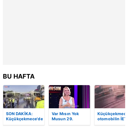
6698 sayılı Kişisel Verilerin Korunması Kanunu uyarınca
hazırlanmış Aydınlatma Metnimizi okumak ve sitemizde
ilgili mevzuata uygun olarak kullanılan çerezlerle ilgili bilgi
almak için lütfen
tıklayınız
.
BU HAFTA
SON DAKİKA:
Var Mısın Yok
Küçükçekmece
Küçükçekmece'de
Musun 29.
otomobilin İET
korkunç kaza!
Bölüm Fragmanı
otobüsüne