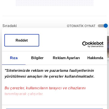
Sıradaki
OTOMATİK OYNAT
Kartal'da
Reddet
minibüs
yangını: Peş
peşe patlamalar
paniğe neden
01:38
oldu | Video
Rıza
Bilgiler
Reklam Ayarları
Hakkında
"Sitelerimizde reklam ve pazarlama faaliyetlerinin
yürütülmesi amaçları ile çerezler kullanılmaktadır.
Bu çerezler, kullanıcıların tarayıcı ve cihazlarını
tanımlayarak çalışırlar.
Bu çerezlere izin vermeniz halinde sizlere özel