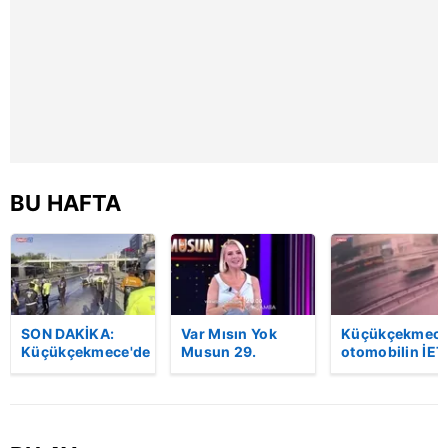
reklam/pazarlama faaliyetlerinin yapılması, amaçlarıyla
sınırlı olarak açık rızanız dahilinde kullanılacaktır.
Çerezlere ilişkin tercihlerinizi aşağıda yer alan panel
vasıtasıyla belirleyebilirsiniz. Çerezlere ilişkin detaylı bilgi
için Ayarlar butonuna tıklayabilir,
Çerez Bilgilendirme
Metnimizi
ziyaret edebilirsiniz.
BU HAFTA
6698 sayılı Kişisel Verilerin Korunması Kanunu uyarınca
hazırlanmış Aydınlatma Metnimizi okumak ve sitemizde
ilgili mevzuata uygun olarak kullanılan çerezlerle ilgili bilgi
almak için lütfen
tıklayınız
.
SON DAKİKA:
Var Mısın Yok
Küçükçekmece
Küçükçekmece'de
Musun 29.
otomobilin İET
korkunç kaza!
Bölüm Fragmanı
otobüsüne
Otomobil, İETT
yayınlandı |
çarptığı kaza
otobüsüne
Video
kamerada | Vi
çarptı: 3 kişi
hayatını kaybetti