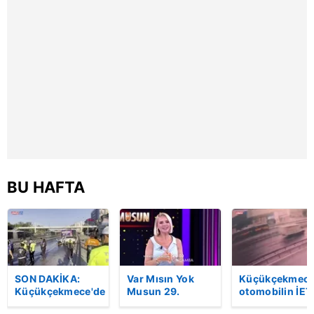
6698 sayılı Kişisel Verilerin Korunması Kanunu uyarınca
hazırlanmış Aydınlatma Metnimizi okumak ve sitemizde
ilgili mevzuata uygun olarak kullanılan çerezlerle ilgili bilgi
almak için lütfen
tıklayınız
.
BU HAFTA
SON DAKİKA:
Var Mısın Yok
Küçükçekmece
Küçükçekmece'de
Musun 29.
otomobilin İET
korkunç kaza!
Bölüm Fragmanı
otobüsüne