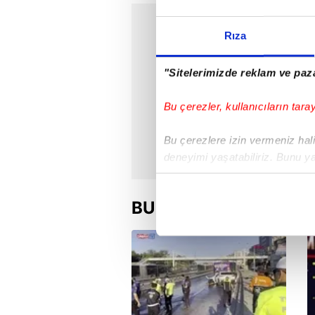
Rıza
"Sitelerimizde reklam ve paza
Bu çerezler, kullanıcıların tara
Bu çerezlere izin vermeniz halin
deneyimi yaşatabiliriz. Bunu y
içerikleri sunabilmek adına el
noktasında tek gelir kalemimiz 
BU HAFTA
Her halükârda, kullanıcılar, bu 
Sizlere daha iyi bir hizmet sun
çerezler vasıtasıyla çeşitli kiş
amacıyla kullanılmaktadır. Diğer
reklam/pazarlama faaliyetlerinin