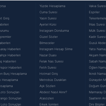
orsa
Yüzde Hesaplama
Vakıa Sures
Cuma Suresi
Espriler
t Giriş
Yasin Suresi
Tekerlemel
birleri
Ayetel Kürsi
İhlas Suresi
Durumu
İnstagram Dondurma
Mülk Suresi
premler
Güzel Sözler
Kadir Suresi
aberleri
Bilmeceler
Gusül Abde
saray Haberleri
İnstagram Hesap Silme
Yatsı Namazı
ahçe Haberleri
Nazar Duası
Akşam Namaz
aş Haberleri
Felak Nas Suresi
Sabah Namazı
nspor Haberleri
Fetih Suresi
Öğlen Namazı
en Burç Hesaplama
Hotmail Giriş
İkindi Namaz
k Hesaplama
Metrobüs Durakları
Günaydın Me
esaplama
Aşk Sözleri
Doğum Günü
Loto Sonuçları
Abdest Nasıl Alınır?
Marmaray Du
iyango Sonuçları
Atasözleri
Saatlerin An
 Loto Sonuçları
Erkek İsimleri
Dini Bilgiler