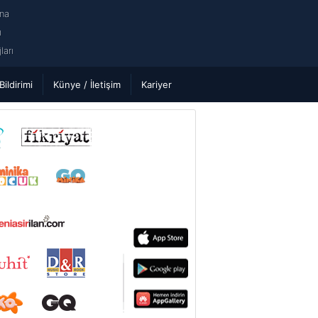
na
ı
arı
 Bildirimi
Künye / İletişim
Kariyer