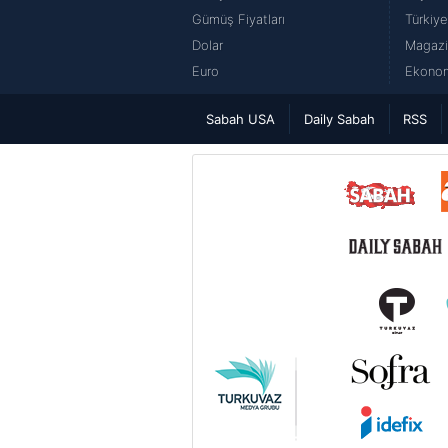
Gümüş Fiyatları
Türkiye
Dolar
Magazi
Euro
Ekonom
Sabah USA
Daily Sabah
RSS