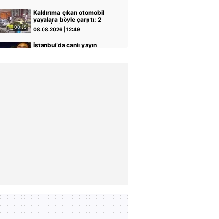
1 ölü, 15 yaralı! | Video
Kaldırıma çıkan otomobil
yayalara böyle çarptı: 2
yaralı | Video
00:35
08.08.2026 | 12:49
İstanbul’da canlı yayın
yapan Koreli fenomene
canlı yayında ahlaksız
02:38
08.08.2026 | 12:32
teklif! O anlar canlı yayına
yansıdı | Video
Camiye gitmek için evinden
çıkan adam motosiklet
çarpması sonucu hayatını
00:44
08.08.2026 | 11:25
kaybetti! Kaza anı
kamerada | Video
Sultangazi TEM
Otoyolu’nda zincirleme
kaza: 10 araç birbirine
00:43
08.08.2026 | 09:58
girdi! | Video
Kağıthane’de uyuşturucu
operasyonu: 104 kilo
pregabalin ele geçirildi |
00:39
08.08.2026 | 09:57
Video
Seyir halindeyken aniden
alev alan otomobildeki 4
kişi yaralandı
00:17
07.08.2026 | 22:14
Freni boşalan TIR karşı
yöne geçerek 4 araca