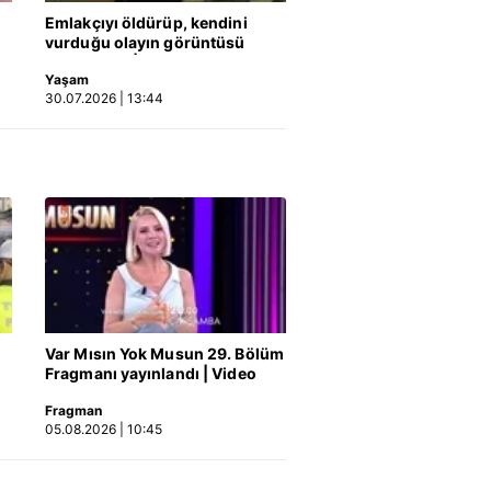
Emlakçıyı öldürüp, kendini
vurduğu olayın görüntüsü
kin detaylı bilgi için Ayarlar
ortaya çıktı | Video
Yaşam
30.07.2026 | 13:44
ak ve sitemizde ilgili
Var Mısın Yok Musun 29. Bölüm
Fragmanı yayınlandı | Video
Fragman
05.08.2026 | 10:45