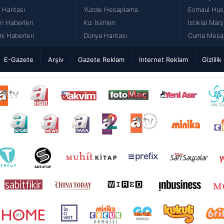
 Haritası
Yüzde Hesaplama
Esmaül Hüs
n Haberleri
Kız İsimleri
İstiklal Marş
i Haberleri
Dünya Haritası
Cuma Mesajl
E-Gazete
Arşiv
Gazete Reklam
Internet Reklam
Gizlilik