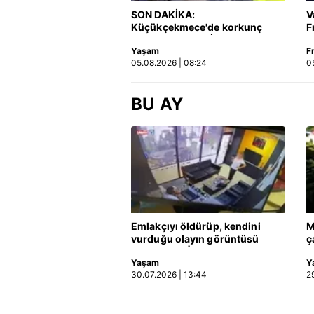
SON DAKİKA:
V
Küçükçekmece'de korkunç
F
Çerezlere ilişkin tercihlerinizi 
kaza! Otomobil, İETT
butonuna tıklayabilir,
Çerez Bi
Yaşam
F
otobüsüne çarptı: 3 kişi
05.08.2026 | 08:24
0
hayatını kaybetti | Video
6698 sayılı Kişisel Verilerin 
mevzuata uygun olarak kullanılan
BU AY
Emlakçıyı öldürüp, kendini
M
vurduğu olayın görüntüsü
ç
ortaya çıktı | Video
h
Yaşam
Y
k
30.07.2026 | 13:44
2