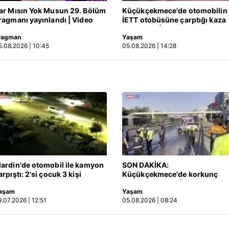
ar Mısın Yok Musun 29. Bölüm
Küçükçekmece'de otomobilin
ragmanı yayınlandı | Video
İETT otobüsüne çarptığı kaza
aşağıda yer alan panel vasıtasıyla belirleyebilirsiniz. Çerezlere iliş
kamerada | Video
lgilendirme Metnimizi
ziyaret edebilirsiniz.
ragman
Yaşam
5.08.2026 | 10:45
05.08.2026 | 14:28
Korunması Kanunu uyarınca hazırlanmış Aydınlatma Metnimizi okum
 çerezlerle ilgili bilgi almak için lütfen
tıklayınız
.
ardin'de otomobil ile kamyon
SON DAKİKA:
arpıştı: 2'si çocuk 3 kişi
Küçükçekmece'de korkunç
ayatını kaybetti! Kaza anı
kaza! Otomobil, İETT
aşam
Yaşam
amerada
otobüsüne çarptı: 3 kişi
9.07.2026 | 12:51
05.08.2026 | 08:24
hayatını kaybetti | Video