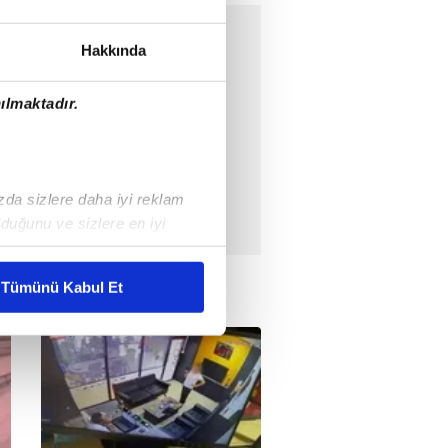
Hakkında
ılmaktadır.
ızda sizlere daha iyi reklam
duğunu ve sizlere en iyi
liyetlerimizi karşılamak
Tümünü Kabul Et
ar gösterilmeyecektir."
çerezler kullanılmaktadır. Bu
u hizmetlerinin sunulması
i ve sizlere yönelik
nılacaktır.