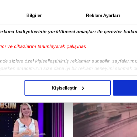
Bilgiler
Reklam Ayarları
rlama faaliyetlerinin yürütülmesi amaçları ile çerezler kullan
yıcı ve cihazlarını tanımlayarak çalışırlar.
de sizlere özel kişiselleştirilmiş reklamlar sunabilir, sayfalarım
aparken amacımızın size daha iyi bir reklam deneyimi sunmak ol
imizden gelen çabayı gösterdiğimizi ve bu noktada, reklamların ma
olduğunu sizlere hatırlatmak isteriz.
Kişiselleştir
çerezlere izin vermedikleri takdirde, kullanıcılara hedefli reklaml
abilmek için İnternet Sitemizde kendimize ve üçüncü kişilere ait 
isel verileriniz işlenmekte olup gerekli olan çerezler bilgi toplum
 çerezler, sitemizin daha işlevsel kılınması ve kişiselleştirilmes
 yapılması, amaçlarıyla sınırlı olarak açık rızanız dahilinde kulla