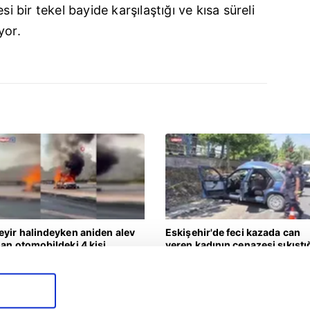
si bir tekel bayide karşılaştığı ve kısa süreli
yor.
eyir halindeyken aniden alev
Eskişehir'de feci kazada can
lan otomobildeki 4 kişi
veren kadının cenazesi sıkıştı
aralandı
araçtan güçlükle çıkarıldı |
aşam
Yaşam
Video
7.08.2026 | 22:14
07.08.2026 | 15:06