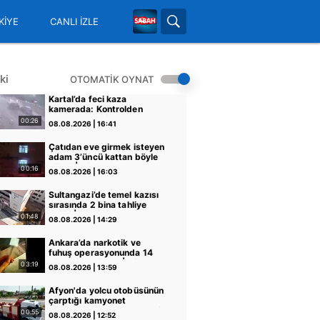
KİYE
CANLI İZLE
ki
OTOMATİK OYNAT
Kartal’da feci kaza
kamerada: Kontrolden
çıkan otomobil araçlara
00:26
08.08.2026 | 16:41
çarpıp böyle takla attı |
Video
Çatıdan eve girmek isteyen
adam 3’üncü kattan böyle
düştü | Video
00:16
08.08.2026 | 16:03
Sultangazi’de temel kazısı
sırasında 2 bina tahliye
edildi | Video
01:48
08.08.2026 | 14:29
Ankara’da narkotik ve
fuhuş operasyonunda 14
şüpheliye gözaltı | Video
03:19
08.08.2026 | 13:59
Afyon'da yolcu otobüsünün
çarptığı kamyonet
sürücüsü hayatını kaybetti:
00:55
08.08.2026 | 12:52