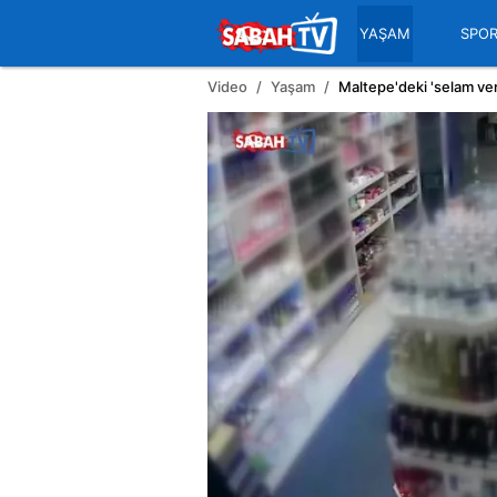
YAŞAM
SPO
Video
Yaşam
Maltepe'deki 'selam ver