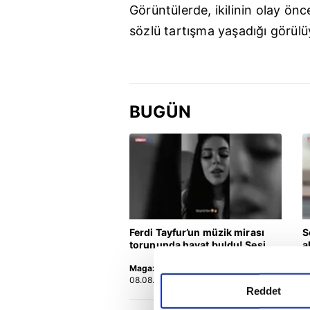
Görüntülerde, ikilinin olay önce
sözlü tartışma yaşadığı görülü
BUGÜN
Ferdi Tayfur’un müzik mirası
S
torununda hayat buldu! Sesi
a
olay oldu | Video
y
Magazin
Y
08.08.2026 | 10:11
0
Reddet