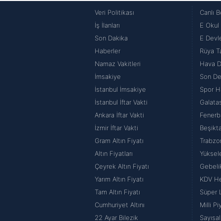
Veri Politikası
Canlı B
İş İlanları
E Okul
Son Dakika
E Devle
Haberler
Rüya Ta
Namaz Vakitleri
Hava 
İmsakiye
Son De
İstanbul İmsakiye
Spor H
İstanbul İftar Vakti
Galata
Ankara İftar Vakti
Fenerb
İzmir İftar Vakti
Beşikt
Gram Altın Fiyatı
Trabzo
Altın Fiyatları
Yüksel
Çeyrek Altın Fiyatı
Gebeli
Yarım Altın Fiyatı
KDV H
Tam Altın Fiyatı
Süper 
Cumhuriyet Altını
Milli P
22 Ayar Bilezik
Sayısal