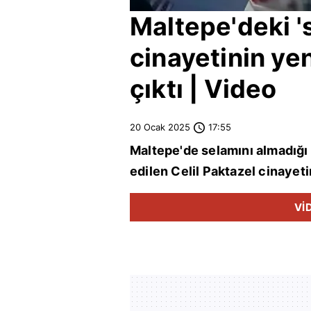
Maltepe
'deki 
cinayetinin yen
çıktı | Video
20 Ocak 2025
17:55
Maltepe
'de selamını almadığı
edilen Celil Paktazel cinayetin
Vİ