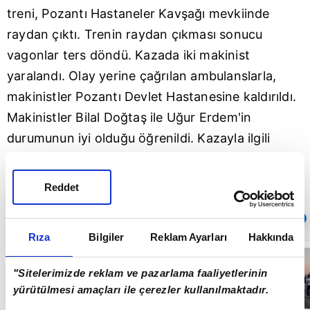
treni, Pozantı Hastaneler Kavşağı mevkiinde
raydan çıktı. Trenin raydan çıkması sonucu
vagonlar ters döndü. Kazada iki makinist
yaralandı. Olay yerine çağrılan ambulanslarla,
makinistler Pozantı Devlet Hastanesine kaldırıldı.
Makinistler Bilal Doğtaş ile Uğur Erdem'in
durumunun iyi olduğu öğrenildi. Kazayla ilgili
soruşturma başlatıldı.
Reddet
Sıradaki
OTOMATİK OYNAT
Rıza
Bilgiler
Reklam Ayarları
Hakkında
Armutlu’da
orman yangını!
"Sitelerimizde reklam ve pazarlama faaliyetlerinin
Havadan ve
karadan yoğun
yürütülmesi amaçları ile çerezler kullanılmaktadır.
müdahale... |
04:35
Video