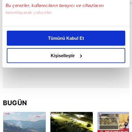
Bu çerezler, kullanıcıların tarayıcı ve cihazlarını
tanımlayarak çalışırlar.
Bu çerezlere izin vermeniz halinde sizlere özel
kişiselleştirilmiş reklamlar sunabilir, sayfalarımızda sizlere
Tümünü Kabul Et
daha iyi reklam deneyimi yaşatabiliriz. Bunu yaparken
amacımızın size daha iyi bir reklam deneyimi sunmak
olduğunu ve sizlere en iyi içerikleri sunabilmek adına
Kişiselleştir
elimizden gelen çabayı gösterdiğimizi ve bu noktada,
reklamların maliyetlerimizi karşılamak noktasında tek gelir
kalemimiz olduğunu sizlere hatırlatmak isteriz.
Her halükârda, kullanıcılar, bu çerezlere izin vermedikleri
takdirde, kullanıcılara hedefli reklamlar
BUGÜN
gösterilmeyecektir."
Sizlere daha iyi bir hizmet sunabilmek için İnternet
Sitemizde kendimize ve üçüncü kişilere ait çerezler