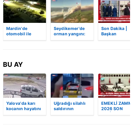
Mardin'de
Seydikemer'de
Son Dakika |
otomobil ile
orman yangını:
Başkan
kamyon çarpıştı:
Ekiplerin
Erdoğan'dan
2'si çocuk 3 kişi
müdahalesi
Cuma namazı
hayatını kaybetti!
sürüyor | Video
sonrası
Kaza anı
açıklamalar:
kamerada
"Ayasofya'yı
BU AY
açmak bize na
oldu" | Video
Yalova'da karı
Uğradığı silahlı
EMEKLİ ZAMM
kocanın hayatını
saldırının
2026 SON
kaybettiği feci
ardından
DAKİKA: En
motosiklet
hastaneye
düşük emekli
kazası saniye
giderken kaza
maaşı ne kada
saniye kameraya
yaptı, hayatını
olacak? | Vide