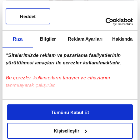
Reddet
Rıza
Bilgiler
Reklam Ayarları
Hakkında
"Sitelerimizde reklam ve pazarlama faaliyetlerinin
yürütülmesi amaçları ile çerezler kullanılmaktadır.
Bu çerezler, kullanıcıların tarayıcı ve cihazlarını
tanımlayarak çalışırlar.
Bu çerezlere izin vermeniz halinde sizlere özel
kişiselleştirilmiş reklamlar sunabilir, sayfalarımızda sizlere
#ADANA
Tümünü Kabul Et
daha iyi reklam deneyimi yaşatabiliriz. Bunu yaparken
amacımızın size daha iyi bir reklam deneyimi sunmak
olduğunu ve sizlere en iyi içerikleri sunabilmek adına
Kişiselleştir
elimizden gelen çabayı gösterdiğimizi ve bu noktada,