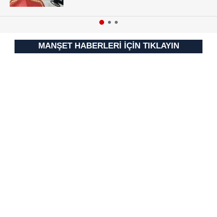
vasıtasıyla belirleyebilirsiniz. Çerezlere ilişkin detaylı bilgi
için Ayarlar butonuna tıklayabilir,
Çerez Bilgilendirme
Metnimizi
ziyaret edebilirsiniz.
MANŞET HABERLERİ İÇİN TIKLAYIN
6698 sayılı Kişisel Verilerin Korunması Kanunu uyarınca
hazırlanmış Aydınlatma Metnimizi okumak ve sitemizde
ilgili mevzuata uygun olarak kullanılan çerezlerle ilgili bilgi
almak için lütfen
tıklayınız
.