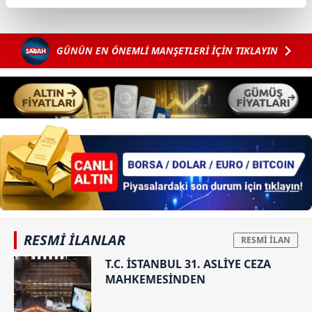
reklamların maliyetlerimizi karşılamak noktasında tek gelir
kalemimiz olduğunu sizlere hatırlatmak isteriz.
GÜNÜN EN ÖNEMLİ MANŞETLERİ İÇİN TIKLAYIN
Her halükârda, kullanıcılar, bu çerezlere izin vermedikleri
takdirde, kullanıcılara hedefli reklamlar
gösterilmeyecektir."
Sizlere daha iyi bir hizmet sunabilmek için İnternet
Sitemizde kendimize ve üçüncü kişilere ait çerezler
kullanılmaktadır. Bu çerezler vasıtasıyla çeşitli kişisel
verileriniz işlenmekte olup gerekli olan çerezler bilgi
toplumu hizmetlerinin sunulması amacıyla
kullanılmaktadır. Diğer çerezler, sitemizin daha işlevsel
kılınması ve kişiselleştirilmesi ve sizlere yönelik
RESMİ İLANLAR
reklam/pazarlama faaliyetlerinin yapılması, amaçlarıyla
sınırlı olarak açık rızanız dahilinde kullanılacaktır.
T.C. İSTANBUL 31. ASLİYE CEZA
MAHKEMESİNDEN
Çerezlere ilişkin tercihlerinizi aşağıda yer alan panel