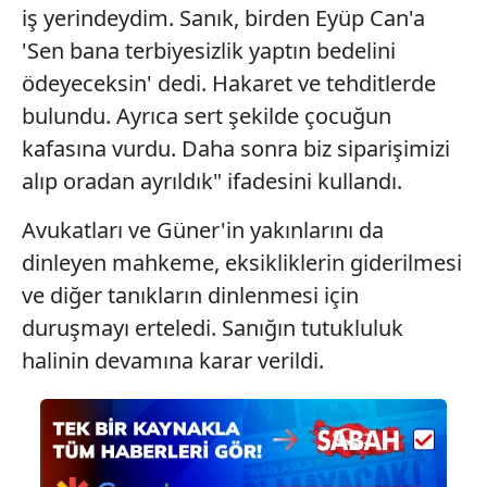
kullanılmaktadır. Bu çerezler vasıtasıyla çeşitli kişisel
iş yerindeydim. Sanık, birden Eyüp Can'a
verileriniz işlenmekte olup gerekli olan çerezler bilgi
'Sen bana terbiyesizlik yaptın bedelini
toplumu hizmetlerinin sunulması amacıyla
ödeyeceksin' dedi. Hakaret ve tehditlerde
kullanılmaktadır. Diğer çerezler, sitemizin daha işlevsel
bulundu. Ayrıca sert şekilde çocuğun
kılınması ve kişiselleştirilmesi ve sizlere yönelik
reklam/pazarlama faaliyetlerinin yapılması, amaçlarıyla
kafasına vurdu. Daha sonra biz siparişimizi
sınırlı olarak açık rızanız dahilinde kullanılacaktır.
alıp oradan ayrıldık" ifadesini kullandı.
Çerezlere ilişkin tercihlerinizi aşağıda yer alan panel
Avukatları ve Güner'in yakınlarını da
vasıtasıyla belirleyebilirsiniz. Çerezlere ilişkin detaylı bilgi
dinleyen mahkeme, eksikliklerin giderilmesi
için Ayarlar butonuna tıklayabilir,
Çerez Bilgilendirme
ve diğer tanıkların dinlenmesi için
Metnimizi
ziyaret edebilirsiniz.
duruşmayı erteledi. Sanığın tutukluluk
6698 sayılı Kişisel Verilerin Korunması Kanunu uyarınca
halinin devamına karar verildi.
hazırlanmış Aydınlatma Metnimizi okumak ve sitemizde
ilgili mevzuata uygun olarak kullanılan çerezlerle ilgili bilgi
almak için lütfen
tıklayınız
.