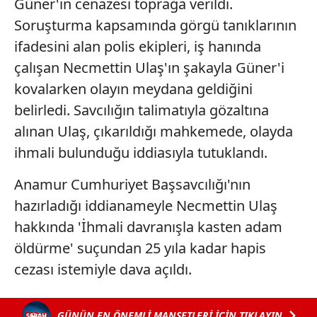
Güner'in cenazesi toprağa verildi.
Soruşturma kapsamında görgü tanıklarının
ifadesini alan polis ekipleri, iş hanında
çalışan Necmettin Ulaş'ın şakayla Güner'i
kovalarken olayın meydana geldiğini
belirledi. Savcılığın talimatıyla gözaltına
alınan Ulaş, çıkarıldığı mahkemede, olayda
ihmali bulunduğu iddiasıyla tutuklandı.
Anamur Cumhuriyet Başsavcılığı'nın
hazırladığı iddianameyle Necmettin Ulaş
hakkında 'İhmali davranışla kasten adam
öldürme' suçundan 25 yıla kadar hapis
cezası istemiyle dava açıldı.
GÜNÜN EN ÖNEMLİ MANŞETLERİ İÇİN TIKLAYIN