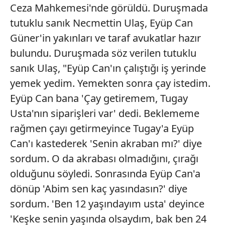
Ceza Mahkemesi'nde görüldü. Duruşmada
tutuklu sanık Necmettin Ulaş, Eyüp Can
Güner'in yakınları ve taraf avukatlar hazır
bulundu. Duruşmada söz verilen tutuklu
sanık Ulaş, "Eyüp Can'ın çalıştığı iş yerinde
yemek yedim. Yemekten sonra çay istedim.
Eyüp Can bana 'Çay getiremem, Tugay
Usta'nın siparişleri var' dedi. Beklememe
rağmen çayı getirmeyince Tugay'a Eyüp
Can'ı kastederek 'Senin akraban mı?' diye
sordum. O da akrabası olmadığını, çırağı
olduğunu söyledi. Sonrasında Eyüp Can'a
dönüp 'Abim sen kaç yasındasın?' diye
sordum. 'Ben 12 yaşındayım usta' deyince
'Keşke senin yaşında olsaydım, bak ben 24