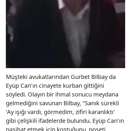
Müşteki avukatlarından Gurbet Bilbay da
Eyüp Can'ın cinayete kurban gittiğini
söyledi. Olayın bir ihmal sonucu meydana
gelmediğini savunan Bilbay, "Sanık sürekli
'Ay ışığı vardı, görmedim, zifiri karanlıktı'
gibi çelişkili ifadelerde bulundu. Eyüp Can'ın
nasihat etmek için koştuğunu, poşeti