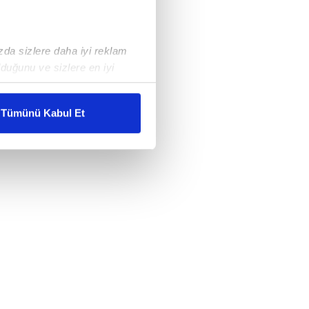
ızda sizlere daha iyi reklam
duğunu ve sizlere en iyi
liyetlerimizi karşılamak
Tümünü Kabul Et
ar gösterilmeyecektir."
çerezler kullanılmaktadır. Bu
u hizmetlerinin sunulması
i ve sizlere yönelik
nılacaktır.
kin detaylı bilgi için Ayarlar
ak ve sitemizde ilgili