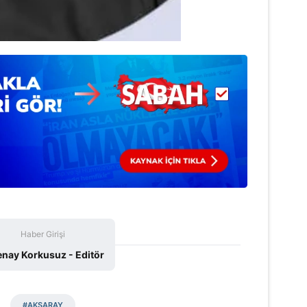
 çerezlerle ilgili bilgi almak için lütfen
tıklayınız
.
Haber Girişi
enay Korkusuz - Editör
#AKSARAY