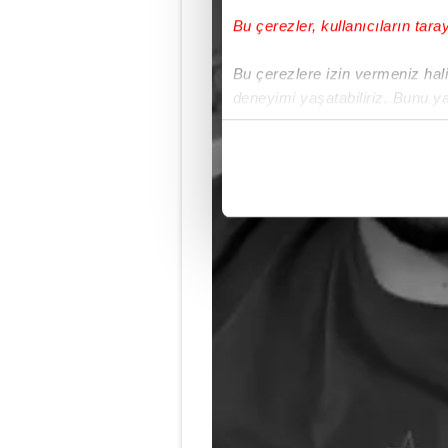
Bu çerezler, kullanıcıların tara
Bu çerezlere izin vermeniz halin
deneyimi yaşatabiliriz. Bunu y
içerikleri sunabilmek adına el
noktasında tek gelir kalemimiz 
Her halükârda, kullanıcılar, bu 
Sizlere daha iyi bir hizmet sun
çerezler vasıtasıyla çeşitli kiş
amacıyla kullanılmaktadır. Diğer
reklam/pazarlama faaliyetlerinin
Çerezlere ilişkin tercihlerinizi 
butonuna tıklayabilir,
Çerez Bi
6698 sayılı Kişisel Verilerin 