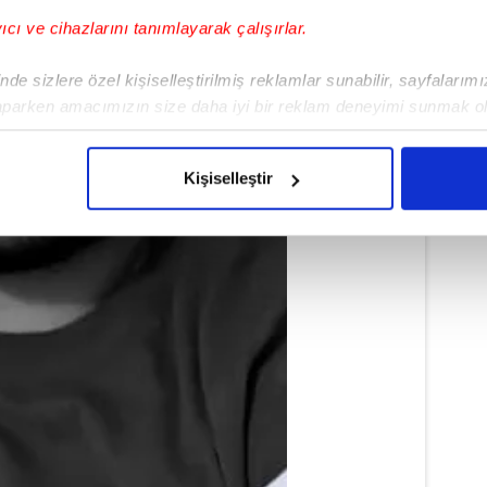
yıcı ve cihazlarını tanımlayarak çalışırlar.
de sizlere özel kişiselleştirilmiş reklamlar sunabilir, sayfalarım
aparken amacımızın size daha iyi bir reklam deneyimi sunmak ol
imizden gelen çabayı gösterdiğimizi ve bu noktada, reklamların ma
olduğunu sizlere hatırlatmak isteriz.
Kişiselleştir
çerezlere izin vermedikleri takdirde, kullanıcılara hedefli reklaml
abilmek için İnternet Sitemizde kendimize ve üçüncü kişilere ait 
isel verileriniz işlenmekte olup gerekli olan çerezler bilgi toplum
 çerezler, sitemizin daha işlevsel kılınması ve kişiselleştirilmes
 yapılması, amaçlarıyla sınırlı olarak açık rızanız dahilinde kulla
aşağıda yer alan panel vasıtasıyla belirleyebilirsiniz. Çerezlere iliş
lgilendirme Metnimizi
ziyaret edebilirsiniz.
Korunması Kanunu uyarınca hazırlanmış Aydınlatma Metnimizi okum