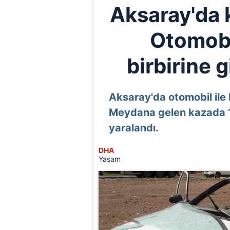
Aksaray'da 
Otomobi
birbirine gi
Aksaray'da otomobil ile
Meydana gelen kazada 1 k
yaralandı.
DHA
Yaşam