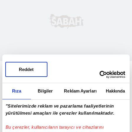
ALİN İSMİNİN ANLAMI NEDİR?
Reddet
Türkiye'de ender duyulan isimlerden birisi
olsa da özellikle son yıllarda popüler hale
Rıza
Bilgiler
Reklam Ayarları
Hakkında
gelmiştir. Kız bebeğine bilindik isimlerin
"Sitelerimizde reklam ve pazarlama faaliyetlerinin
aksine daha az duyulmuş ve farklı bir isim
yürütülmesi amaçları ile çerezler kullanılmaktadır.
vermek isteyenlerin en çok dikkatini çeken
seçenekler arasında yer alır. İngilizce kökenli
Bu çerezler, kullanıcıların tarayıcı ve cihazlarını