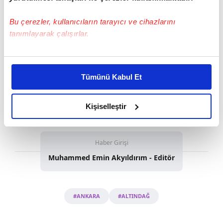
Bu çerezler, kullanıcıların tarayıcı ve cihazlarını
tanımlayarak çalışırlar.
Bu çerezlere izin vermeniz halinde sizlere özel
kişiselleştirilmiş reklamlar sunabilir, sayfalarımızda sizlere
Tümünü Kabul Et
daha iyi reklam deneyimi yaşatabiliriz. Bunu yaparken
amacımızın size daha iyi bir reklam deneyimi sunmak
olduğunu ve sizlere en iyi içerikleri sunabilmek adına
Kişiselleştir
elimizden gelen çabayı gösterdiğimizi ve bu noktada,
reklamların maliyetlerimizi karşılamak noktasında tek gelir
kalemimiz olduğunu sizlere hatırlatmak isteriz.
Haber Girişi
Muhammed Emin Akyıldırım - Editör
Her halükârda, kullanıcılar, bu çerezlere izin vermedikleri
takdirde, kullanıcılara hedefli reklamlar
gösterilmeyecektir."
#ANKARA
#ALTINDAĞ
Sizlere daha iyi bir hizmet sunabilmek için İnternet