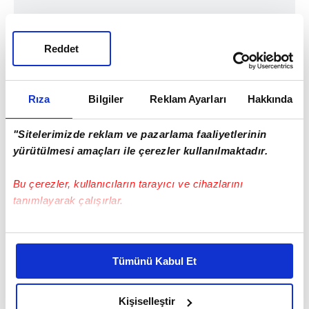
Reddet
Rıza
Bilgiler
Reklam Ayarları
Hakkında
"Sitelerimizde reklam ve pazarlama faaliyetlerinin
yürütülmesi amaçları ile çerezler kullanılmaktadır.
Bu çerezler, kullanıcıların tarayıcı ve cihazlarını
Haber Girişi
tanımlayarak çalışırlar.
Ümmügülsüm Yiğit - Editör
Bu çerezlere izin vermeniz halinde sizlere özel
kişiselleştirilmiş reklamlar sunabilir, sayfalarımızda sizlere
Tümünü Kabul Et
daha iyi reklam deneyimi yaşatabiliriz. Bunu yaparken
#ANKARA
amacımızın size daha iyi bir reklam deneyimi sunmak
olduğunu ve sizlere en iyi içerikleri sunabilmek adına
Kişiselleştir