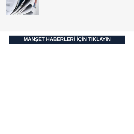
vasıtasıyla belirleyebilirsiniz. Çerezlere ilişkin detaylı bilgi
için Ayarlar butonuna tıklayabilir,
Çerez Bilgilendirme
Metnimizi
ziyaret edebilirsiniz.
6698 sayılı Kişisel Verilerin Korunması Kanunu uyarınca
MANŞET HABERLERİ İÇİN TIKLAYIN
hazırlanmış Aydınlatma Metnimizi okumak ve sitemizde
ilgili mevzuata uygun olarak kullanılan çerezlerle ilgili bilgi
almak için lütfen
tıklayınız
.