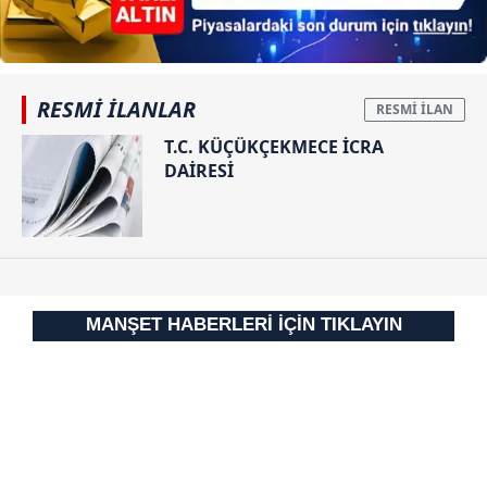
gösterilmeyecektir."
Sizlere daha iyi bir hizmet sunabilmek için İnternet
Sitemizde kendimize ve üçüncü kişilere ait çerezler
RESMİ İLANLAR
kullanılmaktadır. Bu çerezler vasıtasıyla çeşitli kişisel
T.C. KÜÇÜKÇEKMECE İCRA
verileriniz işlenmekte olup gerekli olan çerezler bilgi
DAİRESİ
toplumu hizmetlerinin sunulması amacıyla
kullanılmaktadır. Diğer çerezler, sitemizin daha işlevsel
kılınması ve kişiselleştirilmesi ve sizlere yönelik
reklam/pazarlama faaliyetlerinin yapılması, amaçlarıyla
sınırlı olarak açık rızanız dahilinde kullanılacaktır.
MANŞET HABERLERİ İÇİN TIKLAYIN
Çerezlere ilişkin tercihlerinizi aşağıda yer alan panel
vasıtasıyla belirleyebilirsiniz. Çerezlere ilişkin detaylı bilgi
için Ayarlar butonuna tıklayabilir,
Çerez Bilgilendirme
Metnimizi
ziyaret edebilirsiniz.
6698 sayılı Kişisel Verilerin Korunması Kanunu uyarınca
hazırlanmış Aydınlatma Metnimizi okumak ve sitemizde