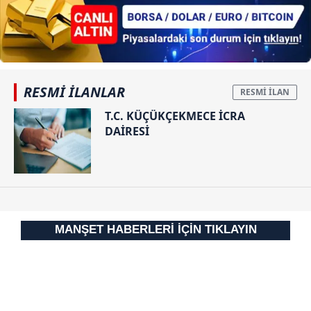
reklam/pazarlama faaliyetlerinin yapılması, amaçlarıyla
sınırlı olarak açık rızanız dahilinde kullanılacaktır.
Çerezlere ilişkin tercihlerinizi aşağıda yer alan panel
vasıtasıyla belirleyebilirsiniz. Çerezlere ilişkin detaylı bilgi
RESMİ İLANLAR
için Ayarlar butonuna tıklayabilir,
Çerez Bilgilendirme
T.C. KÜÇÜKÇEKMECE İCRA
Metnimizi
ziyaret edebilirsiniz.
DAİRESİ
6698 sayılı Kişisel Verilerin Korunması Kanunu uyarınca
hazırlanmış Aydınlatma Metnimizi okumak ve sitemizde
ilgili mevzuata uygun olarak kullanılan çerezlerle ilgili bilgi
almak için lütfen
tıklayınız
.
MANŞET HABERLERİ İÇİN TIKLAYIN