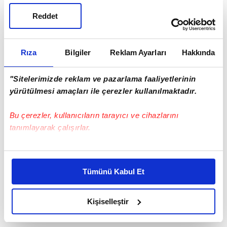
Reddet
Rıza
Bilgiler
Reklam Ayarları
Hakkında
"Sitelerimizde reklam ve pazarlama faaliyetlerinin
yürütülmesi amaçları ile çerezler kullanılmaktadır.
Bu çerezler, kullanıcıların tarayıcı ve cihazlarını
tanımlayarak çalışırlar.
Bu çerezlere izin vermeniz halinde sizlere özel
kişiselleştirilmiş reklamlar sunabilir, sayfalarımızda sizlere
Tümünü Kabul Et
daha iyi reklam deneyimi yaşatabiliriz. Bunu yaparken
amacımızın size daha iyi bir reklam deneyimi sunmak
olduğunu ve sizlere en iyi içerikleri sunabilmek adına
Kişiselleştir
elimizden gelen çabayı gösterdiğimizi ve bu noktada,
reklamların maliyetlerimizi karşılamak noktasında tek gelir