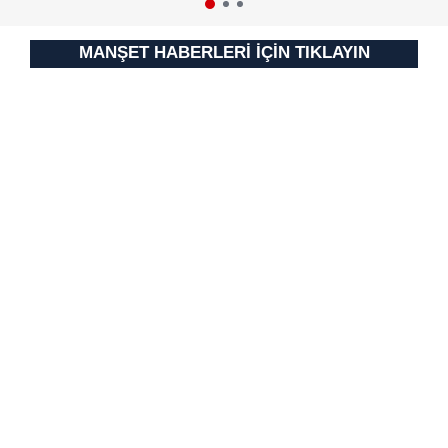
için Ayarlar butonuna tıklayabilir,
Çerez Bilgilendirme
Metnimizi
ziyaret edebilirsiniz.
MANŞET HABERLERİ İÇİN TIKLAYIN
6698 sayılı Kişisel Verilerin Korunması Kanunu uyarınca
hazırlanmış Aydınlatma Metnimizi okumak ve sitemizde
ilgili mevzuata uygun olarak kullanılan çerezlerle ilgili bilgi
almak için lütfen
tıklayınız
.