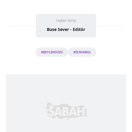
Sitemizde kendimize ve üçüncü kişilere ait çerezler
kullanılmaktadır. Bu çerezler vasıtasıyla çeşitli kişisel
verileriniz işlenmekte olup gerekli olan çerezler bilgi
Haber Girişi
toplumu hizmetlerinin sunulması amacıyla
kullanılmaktadır. Diğer çerezler, sitemizin daha işlevsel
Buse Sever - Editör
kılınması ve kişiselleştirilmesi ve sizlere yönelik
reklam/pazarlama faaliyetlerinin yapılması, amaçlarıyla
sınırlı olarak açık rızanız dahilinde kullanılacaktır.
#BEYLİKDÜZÜ
#İSTANBUL
Çerezlere ilişkin tercihlerinizi aşağıda yer alan panel
vasıtasıyla belirleyebilirsiniz. Çerezlere ilişkin detaylı bilgi
için Ayarlar butonuna tıklayabilir,
Çerez Bilgilendirme
Metnimizi
ziyaret edebilirsiniz.
6698 sayılı Kişisel Verilerin Korunması Kanunu uyarınca
hazırlanmış Aydınlatma Metnimizi okumak ve sitemizde
ilgili mevzuata uygun olarak kullanılan çerezlerle ilgili bilgi
almak için lütfen
tıklayınız
.