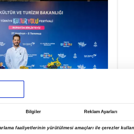
Bilgiler
Reklam Ayarları
 ZİYARETÇİLER DOĞRU ADRESLERE
rlama faaliyetlerinin yürütülmesi amaçları ile çerezler kullan