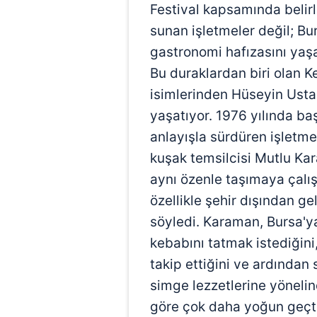
Festival kapsamında belir
sunan işletmeler değil; Bu
gastronomi hafızasını yaşa
Bu duraklardan biri olan 
isimlerinden Hüseyin Usta'
yaşatıyor. 1976 yılında b
anlayışla sürdüren işletme,
kuşak temsilcisi Mutlu Ka
aynı özenle taşımaya çalışt
özellikle şehir dışından ge
söyledi. Karaman, Bursa'ya
kebabını tatmak istediğini,
takip ettiğini ve ardından 
simge lezzetlerine yönelindi
göre çok daha yoğun geçti