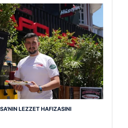
 çerezlerle ilgili bilgi almak için lütfen
tıklayınız
.
SA'NIN LEZZET HAFIZASINI