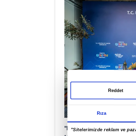
Reddet
Rıza
"LEZZET NOKTALARI İLE
"Sitelerimizde reklam ve paza