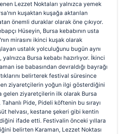
lenen Lezzet Noktaları yalnızca yemek
rsa'nın kuşaktan kuşağa aktarılan
tan önemli duraklar olarak öne çıkıyor.
Kebapçı Hüseyin, Bursa kebabının usta
nın mirasını ikinci kuşak olarak
aşlayan ustalık yolculuğunu bugün aynı
 yalnızca Bursa kebabı hazırlıyor. İkinci
raman ise babasından devraldığı bayrağı
ıklarını belirterek festival süresince
len ziyaretçilerin yoğun ilgi gösterdiğini
 gelen ziyaretçilerin ilk olarak Bursa
 Tahanlı Pide, Pideli köftenin bu sırayı
süt helvası, kestane şekeri gibi kentin
ğini ifade etti. Festivalin önceki yıllara
ğini belirten Karaman, Lezzet Noktası