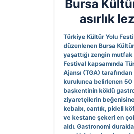
Bursa Kültür
asırlık le
Türkiye Kültür Yolu Fes
düzenlenen Bursa Kültür Y
yaşattığı zengin mutfak 
Festival kapsamında Tür
Ajansı (TGA) tarafından
kurulunca belirlenen 50 
başkentinin köklü gastro
ziyaretçilerin beğenisin
kebabı, cantık, pideli köf
ve kestane şekeri en çok
aldı. Gastronomi durakl