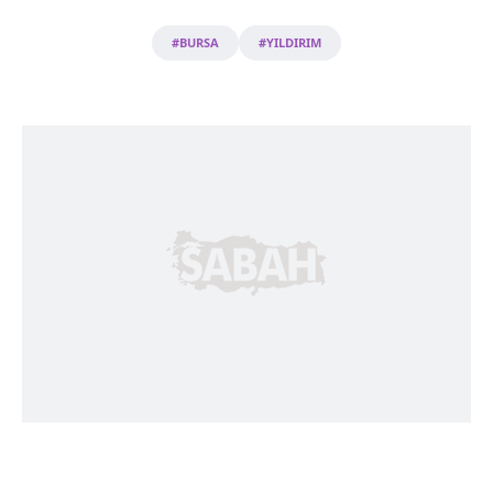
toplumu hizmetlerinin sunulması amacıyla
kullanılmaktadır. Diğer çerezler, sitemizin daha işlevsel
#BURSA
#YILDIRIM
kılınması ve kişiselleştirilmesi ve sizlere yönelik
reklam/pazarlama faaliyetlerinin yapılması, amaçlarıyla
sınırlı olarak açık rızanız dahilinde kullanılacaktır.
Çerezlere ilişkin tercihlerinizi aşağıda yer alan panel
vasıtasıyla belirleyebilirsiniz. Çerezlere ilişkin detaylı bilgi
için Ayarlar butonuna tıklayabilir,
Çerez Bilgilendirme
Metnimizi
ziyaret edebilirsiniz.
6698 sayılı Kişisel Verilerin Korunması Kanunu uyarınca
hazırlanmış Aydınlatma Metnimizi okumak ve sitemizde
ilgili mevzuata uygun olarak kullanılan çerezlerle ilgili bilgi
almak için lütfen
tıklayınız
.