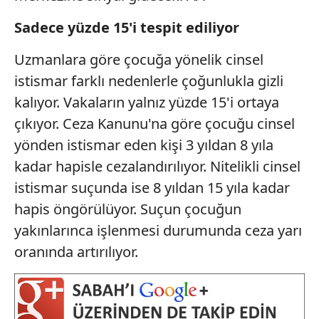
Sizlere daha iyi bir hizmet sunabilmek için İnternet
Sadece yüzde 15'i tespit ediliyor
Sitemizde kendimize ve üçüncü kişilere ait çerezler
kullanılmaktadır. Bu çerezler vasıtasıyla çeşitli kişisel
Uzmanlara
göre çocuğa yönelik cinsel
verileriniz işlenmekte olup gerekli olan çerezler bilgi
istismar farklı nedenlerle çoğunlukla gizli
toplumu hizmetlerinin sunulması amacıyla
kalıyor. Vakaların yalnız yüzde 15'i ortaya
kullanılmaktadır. Diğer çerezler, sitemizin daha işlevsel
kılınması ve kişiselleştirilmesi ve sizlere yönelik
çıkıyor. Ceza Kanunu'na göre çocuğu cinsel
reklam/pazarlama faaliyetlerinin yapılması, amaçlarıyla
yönden istismar eden kişi 3 yıldan 8 yıla
sınırlı olarak açık rızanız dahilinde kullanılacaktır.
kadar hapisle cezalandırılıyor. Nitelikli cinsel
istismar suçunda ise 8 yıldan 15 yıla kadar
Çerezlere ilişkin tercihlerinizi aşağıda yer alan panel
vasıtasıyla belirleyebilirsiniz. Çerezlere ilişkin detaylı bilgi
hapis öngörülüyor. Suçun çocuğun
için Ayarlar butonuna tıklayabilir,
Çerez Bilgilendirme
yakınlarınca işlenmesi durumunda ceza yarı
Metnimizi
ziyaret edebilirsiniz.
oranında artırılıyor.
6698 sayılı Kişisel Verilerin Korunması Kanunu uyarınca
hazırlanmış Aydınlatma Metnimizi okumak ve sitemizde
ilgili mevzuata uygun olarak kullanılan çerezlerle ilgili bilgi