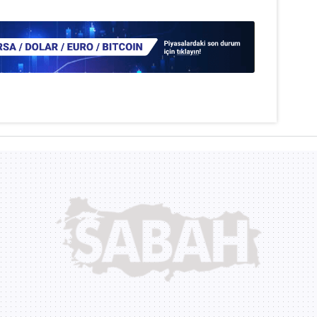
 çerezlerle ilgili bilgi almak için lütfen
tıklayınız
.