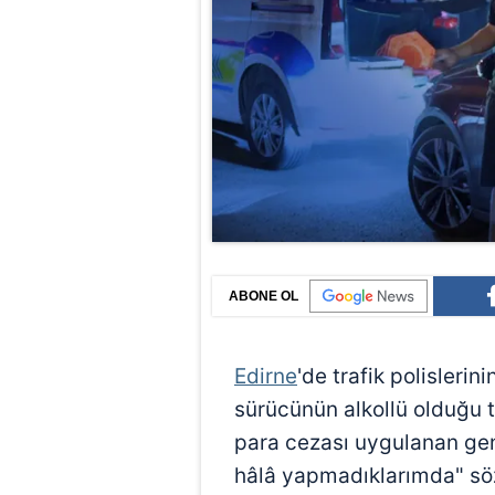
ABONE OL
Edirne
'de trafik polisleri
sürücünün alkollü olduğu te
para cezası uygulanan gen
hâlâ yapmadıklarımda" sözl