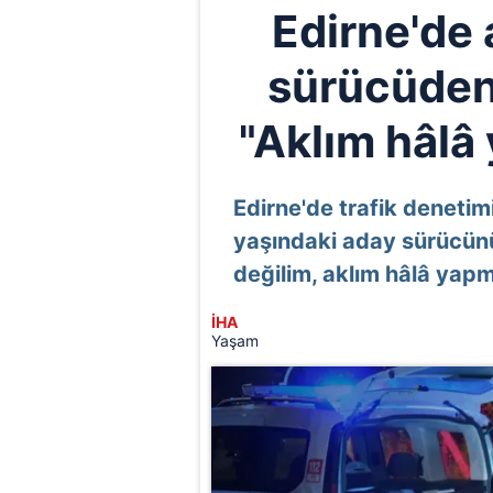
Edirne'de 
sürücüden
"Aklım hâlâ
Edirne'de trafik denetim
yaşındaki aday sürücünü
değilim, aklım hâlâ yapm
İHA
Yaşam