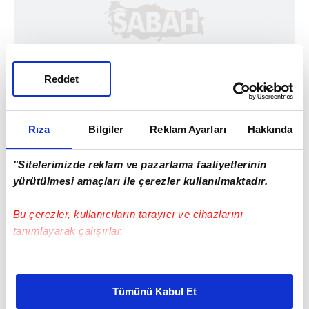
Reddet
Rıza
Bilgiler
Reklam Ayarları
Hakkında
"Sitelerimizde reklam ve pazarlama faaliyetlerinin
yürütülmesi amaçları ile çerezler kullanılmaktadır.
Bu çerezler, kullanıcıların tarayıcı ve cihazlarını
tanımlayarak çalışırlar.
Haber Girişi
Bu çerezlere izin vermeniz halinde sizlere özel
Muhammed Emin Akyıldırım - Editör
kişiselleştirilmiş reklamlar sunabilir, sayfalarımızda sizlere
Tümünü Kabul Et
daha iyi reklam deneyimi yaşatabiliriz. Bunu yaparken