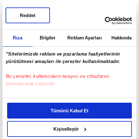
Reddet
Rıza
Bilgiler
Reklam Ayarları
Hakkında
"Sitelerimizde reklam ve pazarlama faaliyetlerinin
yürütülmesi amaçları ile çerezler kullanılmaktadır.
Haber Girişi
Bu çerezler, kullanıcıların tarayıcı ve cihazlarını
tanımlayarak çalışırlar.
Ümmügülsüm Yiğit - Editör
Bu çerezlere izin vermeniz halinde sizlere özel
kişiselleştirilmiş reklamlar sunabilir, sayfalarımızda sizlere
#FETHİYE
Tümünü Kabul Et
daha iyi reklam deneyimi yaşatabiliriz. Bunu yaparken
amacımızın size daha iyi bir reklam deneyimi sunmak
olduğunu ve sizlere en iyi içerikleri sunabilmek adına
Kişiselleştir
elimizden gelen çabayı gösterdiğimizi ve bu noktada,