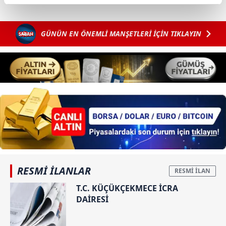
reklamların maliyetlerimizi karşılamak noktasında tek gelir
kalemimiz olduğunu sizlere hatırlatmak isteriz.
GÜNÜN EN ÖNEMLİ MANŞETLERİ İÇİN TIKLAYIN
Her halükârda, kullanıcılar, bu çerezlere izin vermedikleri
takdirde, kullanıcılara hedefli reklamlar
gösterilmeyecektir."
Sizlere daha iyi bir hizmet sunabilmek için İnternet
Sitemizde kendimize ve üçüncü kişilere ait çerezler
kullanılmaktadır. Bu çerezler vasıtasıyla çeşitli kişisel
verileriniz işlenmekte olup gerekli olan çerezler bilgi
toplumu hizmetlerinin sunulması amacıyla
kullanılmaktadır. Diğer çerezler, sitemizin daha işlevsel
kılınması ve kişiselleştirilmesi ve sizlere yönelik
RESMİ İLANLAR
reklam/pazarlama faaliyetlerinin yapılması, amaçlarıyla
T.C. KÜÇÜKÇEKMECE İCRA
sınırlı olarak açık rızanız dahilinde kullanılacaktır.
DAİRESİ
Çerezlere ilişkin tercihlerinizi aşağıda yer alan panel
vasıtasıyla belirleyebilirsiniz. Çerezlere ilişkin detaylı bilgi