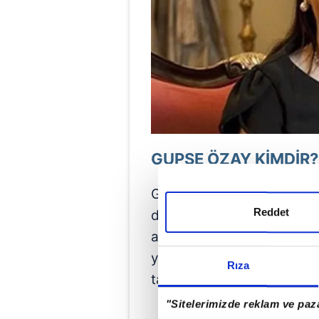
GUPSE ÖZAY KİMDİR?
Gerçek adı Gupse Özay, 3
Reddet
doğmuştur. Tam adı Gupse 
ailesinin kökeni itibarıyla
yıllarını İzmir'in Bornova 
Rıza
tamamlamıştır.
"Sitelerimizde reklam ve paza