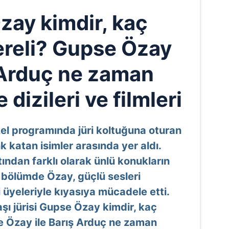
zay kimdir, kaç
ereli? Gupse Özay
ş Arduç ne zaman
 dizileri ve filmleri
zel programında jüri koltuğuna oturan
 katan isimler arasında yer aldı.
ından farklı olarak ünlü konukların
el bölümde Özay, güçlü sesleri
i üyeleriyle kıyasıya mücadele etti.
aşı jürisi Gupse Özay kimdir, kaç
e Özay ile Barış Arduç ne zaman