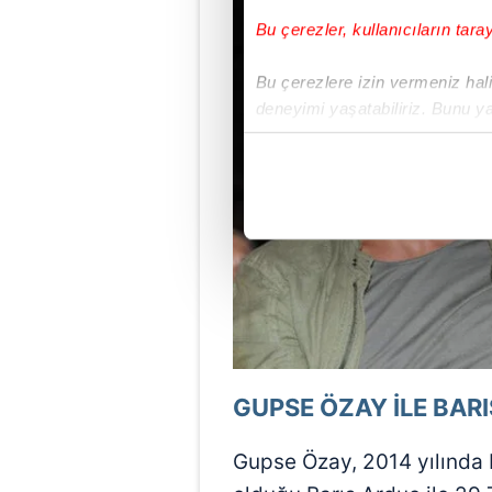
Bu çerezler, kullanıcıların tara
Bu çerezlere izin vermeniz halin
deneyimi yaşatabiliriz. Bunu y
içerikleri sunabilmek adına el
noktasında tek gelir kalemimiz 
Her halükârda, kullanıcılar, bu 
Sizlere daha iyi bir hizmet sun
çerezler vasıtasıyla çeşitli kiş
amacıyla kullanılmaktadır. Diğer
reklam/pazarlama faaliyetlerinin
Çerezlere ilişkin tercihlerinizi 
GUPSE ÖZAY İLE BAR
butonuna tıklayabilir,
Çerez Bi
Gupse Özay, 2014 yılında De
6698 sayılı Kişisel Verilerin 