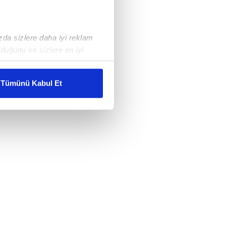
ızda sizlere daha iyi reklam
duğunu ve sizlere en iyi
liyetlerimizi karşılamak
Tümünü Kabul Et
ar gösterilmeyecektir."
çerezler kullanılmaktadır. Bu
u hizmetlerinin sunulması
i ve sizlere yönelik
nılacaktır.
kin detaylı bilgi için Ayarlar
ak ve sitemizde ilgili