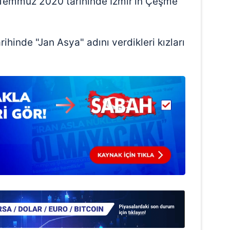
 Temmuz 2020 tarihinde İzmir'in Çeşme
 çerezlerle ilgili bilgi almak için lütfen
tıklayınız
.
rihinde "Jan Asya" adını verdikleri kızları