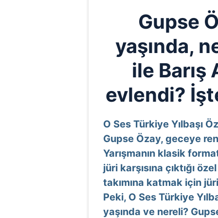
Gupse Ö
yaşında, n
ile Barı
evlendi? İşte
O Ses Türkiye Yılbaşı Ö
Gupse Özay, geceye renk
Yarışmanın klasik format
jüri karşısına çıktığı öz
takımına katmak için jür
Peki, O Ses Türkiye Yılb
yaşında ve nereli? Gups