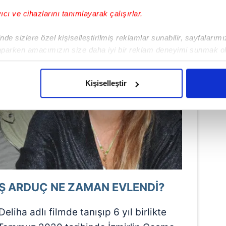
yıcı ve cihazlarını tanımlayarak çalışırlar.
de sizlere özel kişiselleştirilmiş reklamlar sunabilir, sayfalarım
aparken amacımızın size daha iyi bir reklam deneyimi sunmak ol
imizden gelen çabayı gösterdiğimizi ve bu noktada, reklamların ma
olduğunu sizlere hatırlatmak isteriz.
Kişiselleştir
çerezlere izin vermedikleri takdirde, kullanıcılara hedefli reklaml
abilmek için İnternet Sitemizde kendimize ve üçüncü kişilere ait 
isel verileriniz işlenmekte olup gerekli olan çerezler bilgi toplum
 çerezler, sitemizin daha işlevsel kılınması ve kişiselleştirilmes
 yapılması, amaçlarıyla sınırlı olarak açık rızanız dahilinde kulla
aşağıda yer alan panel vasıtasıyla belirleyebilirsiniz. Çerezlere iliş
IŞ ARDUÇ NE ZAMAN EVLENDİ?
lgilendirme Metnimizi
ziyaret edebilirsiniz.
liha adlı filmde tanışıp 6 yıl birlikte
Korunması Kanunu uyarınca hazırlanmış Aydınlatma Metnimizi okum