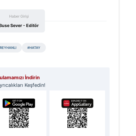
 çerezlerle ilgili bilgi almak için lütfen
tıklayınız
.
Haber Girişi
Buse Sever - Editör
REYHANLI
#HATAY
lamamızı İndirin
ıcalıkları Keşfedin!