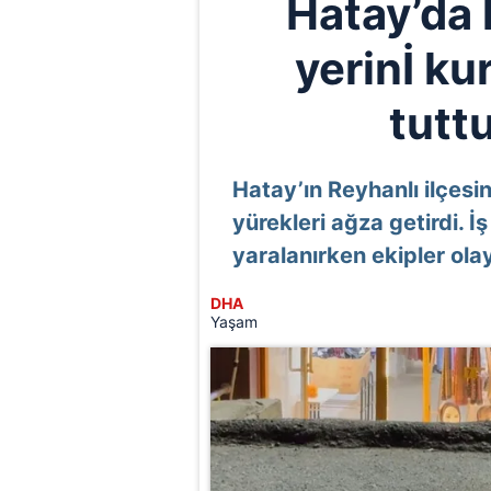
Hatay’da 
yerinİ k
tuttu
Hatay’ın Reyhanlı ilçesi
yürekleri ağza getirdi. İ
yaralanırken ekipler olay
DHA
Yaşam