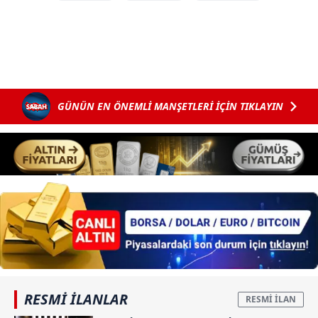
GÜNÜN EN ÖNEMLİ MANŞETLERİ İÇİN TIKLAYIN
RESMİ İLANLAR