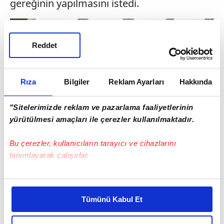
gereğinin yapılmasını istedi.
Reddet
Rıza
Bilgiler
Reklam Ayarları
Hakkında
"Sitelerimizde reklam ve pazarlama faaliyetlerinin
yürütülmesi amaçları ile çerezler kullanılmaktadır.
Bu çerezler, kullanıcıların tarayıcı ve cihazlarını
tanımlayarak çalışırlar.
Proje sahibi Metin Uçar
Bu çerezlere izin vermeniz halinde sizlere özel
SABAH'a açıklamalarda bulunan Metin Uçar,
kişiselleştirilmiş reklamlar sunabilir, sayfalarımızda sizlere
Tümünü Kabul Et
daha iyi reklam deneyimi yaşatabiliriz. Bunu yaparken
"Bugüne kadar toplamda 51 kişiden
amacımızın size daha iyi bir reklam deneyimi sunmak
şikayetçi olduk ve "ön alım hakkından