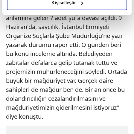
olduğunu ve sizlere en iyi içerikleri sunabilmek adına
Kişiselleştir
kaynaklanan tapu iptal ve tescil davası"
elimizden gelen çabayı gösterdiğimizi ve bu noktada,
anlamına gelen 7 adet şufa davası açıldı. 9
reklamların maliyetlerimizi karşılamak noktasında tek gelir
kalemimiz olduğunu sizlere hatırlatmak isteriz.
Haziran'da, savcılık, İstanbul Emniyeti
Organize Suçlarla Şube Müdürlüğü'ne yazı
Her halükârda, kullanıcılar, bu çerezlere izin vermedikleri
yazarak durumu rapor etti. O günden beri
takdirde, kullanıcılara hedefli reklamlar
bu konu inceleme altında. Belediyeden
gösterilmeyecektir."
zabıtalar defalarca gelip tutanak tuttu ve
Sizlere daha iyi bir hizmet sunabilmek için İnternet
projemizin mühürleneceğini söyledi. Ortada
Sitemizde kendimize ve üçüncü kişilere ait çerezler
büyük bir mağduriyet var. Gerçek daire
kullanılmaktadır. Bu çerezler vasıtasıyla çeşitli kişisel
sahipleri de mağdur ben de. Bir an önce bu
verileriniz işlenmekte olup gerekli olan çerezler bilgi
toplumu hizmetlerinin sunulması amacıyla
dolandırıcılığın cezalandırılmasını ve
kullanılmaktadır. Diğer çerezler, sitemizin daha işlevsel
mağduriyetimizin giderilmesini istiyoruz"
kılınması ve kişiselleştirilmesi ve sizlere yönelik
diye konuştu.
reklam/pazarlama faaliyetlerinin yapılması, amaçlarıyla
sınırlı olarak açık rızanız dahilinde kullanılacaktır.