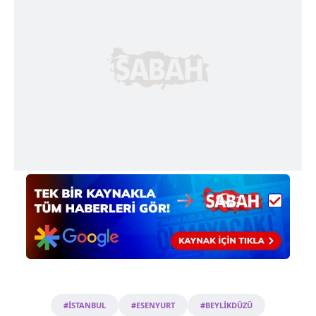
Çerezlere ilişkin tercihlerinizi aşağıda yer alan panel
vasıtasıyla belirleyebilirsiniz. Çerezlere ilişkin detaylı bilgi
için Ayarlar butonuna tıklayabilir,
Çerez Bilgilendirme
Metnimizi
ziyaret edebilirsiniz.
6698 sayılı Kişisel Verilerin Korunması Kanunu uyarınca
hazırlanmış Aydınlatma Metnimizi okumak ve sitemizde
ilgili mevzuata uygun olarak kullanılan çerezlerle ilgili bilgi
almak için lütfen
tıklayınız
.
#İSTANBUL
#ESENYURT
#BEYLİKDÜZÜ