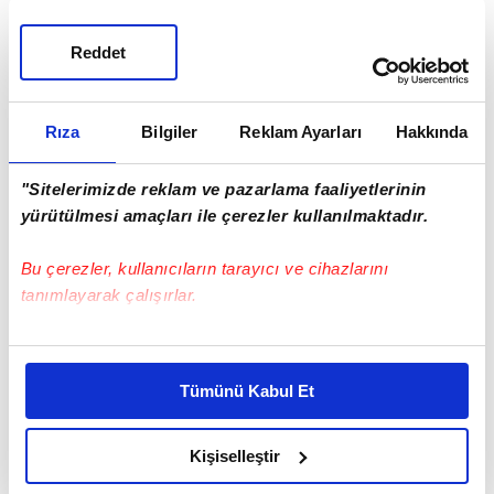
Reddet
Rıza
Bilgiler
Reklam Ayarları
Hakkında
"Sitelerimizde reklam ve pazarlama faaliyetlerinin
yürütülmesi amaçları ile çerezler kullanılmaktadır.
Bu çerezler, kullanıcıların tarayıcı ve cihazlarını
tanımlayarak çalışırlar.
Haber Girişi
Ümmügülsüm Yiğit - Editör
Bu çerezlere izin vermeniz halinde sizlere özel
kişiselleştirilmiş reklamlar sunabilir, sayfalarımızda sizlere
Tümünü Kabul Et
daha iyi reklam deneyimi yaşatabiliriz. Bunu yaparken
amacımızın size daha iyi bir reklam deneyimi sunmak
olduğunu ve sizlere en iyi içerikleri sunabilmek adına
Kişiselleştir
elimizden gelen çabayı gösterdiğimizi ve bu noktada,