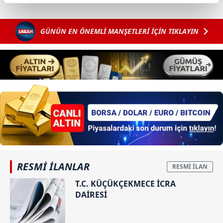
reklamların maliyetlerimizi karşılamak noktasında tek gelir
kalemimiz olduğunu sizlere hatırlatmak isteriz.
GÜNÜN EN ÖNEMLİ MANŞETLERİ İÇİN TIKLAYIN
Her halükârda, kullanıcılar, bu çerezlere izin vermedikleri
takdirde, kullanıcılara hedefli reklamlar
gösterilmeyecektir."
Sizlere daha iyi bir hizmet sunabilmek için İnternet
Sitemizde kendimize ve üçüncü kişilere ait çerezler
kullanılmaktadır. Bu çerezler vasıtasıyla çeşitli kişisel
verileriniz işlenmekte olup gerekli olan çerezler bilgi
toplumu hizmetlerinin sunulması amacıyla
kullanılmaktadır. Diğer çerezler, sitemizin daha işlevsel
kılınması ve kişiselleştirilmesi ve sizlere yönelik
RESMİ İLANLAR
reklam/pazarlama faaliyetlerinin yapılması, amaçlarıyla
T.C. KÜÇÜKÇEKMECE İCRA
sınırlı olarak açık rızanız dahilinde kullanılacaktır.
DAİRESİ
Çerezlere ilişkin tercihlerinizi aşağıda yer alan panel
vasıtasıyla belirleyebilirsiniz. Çerezlere ilişkin detaylı bilgi