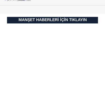
için Ayarlar butonuna tıklayabilir,
Çerez Bilgilendirme
Metnimizi
ziyaret edebilirsiniz.
MANŞET HABERLERİ İÇİN TIKLAYIN
6698 sayılı Kişisel Verilerin Korunması Kanunu uyarınca
hazırlanmış Aydınlatma Metnimizi okumak ve sitemizde
ilgili mevzuata uygun olarak kullanılan çerezlerle ilgili bilgi
almak için lütfen
tıklayınız
.