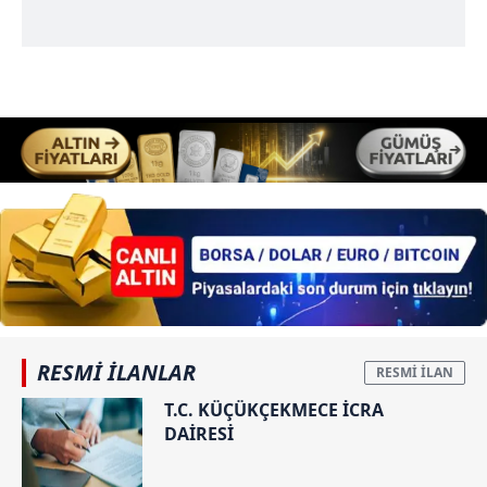
için Ayarlar butonuna tıklayabilir,
Çerez Bilgilendirme
Metnimizi
ziyaret edebilirsiniz.
6698 sayılı Kişisel Verilerin Korunması Kanunu uyarınca
hazırlanmış Aydınlatma Metnimizi okumak ve sitemizde
ilgili mevzuata uygun olarak kullanılan çerezlerle ilgili bilgi
almak için lütfen
tıklayınız
.
RESMİ İLANLAR
T.C. KÜÇÜKÇEKMECE İCRA
DAİRESİ