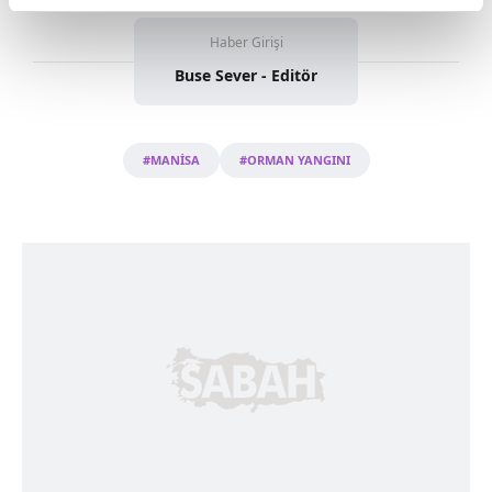
reklamların maliyetlerimizi karşılamak noktasında tek gelir
Haber Girişi
kalemimiz olduğunu sizlere hatırlatmak isteriz.
Buse Sever - Editör
Her halükârda, kullanıcılar, bu çerezlere izin vermedikleri
takdirde, kullanıcılara hedefli reklamlar
gösterilmeyecektir."
#MANİSA
#ORMAN YANGINI
Sizlere daha iyi bir hizmet sunabilmek için İnternet
Sitemizde kendimize ve üçüncü kişilere ait çerezler
kullanılmaktadır. Bu çerezler vasıtasıyla çeşitli kişisel
verileriniz işlenmekte olup gerekli olan çerezler bilgi
toplumu hizmetlerinin sunulması amacıyla
kullanılmaktadır. Diğer çerezler, sitemizin daha işlevsel
kılınması ve kişiselleştirilmesi ve sizlere yönelik
reklam/pazarlama faaliyetlerinin yapılması, amaçlarıyla
sınırlı olarak açık rızanız dahilinde kullanılacaktır.
Çerezlere ilişkin tercihlerinizi aşağıda yer alan panel
vasıtasıyla belirleyebilirsiniz. Çerezlere ilişkin detaylı bilgi