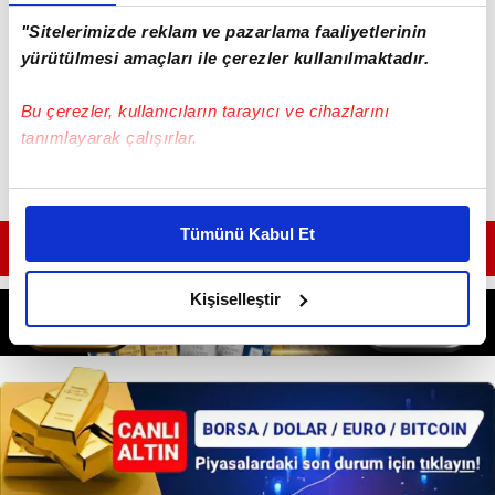
"Sitelerimizde reklam ve pazarlama faaliyetlerinin
yürütülmesi amaçları ile çerezler kullanılmaktadır.
#MİMAR SİNAN
Bu çerezler, kullanıcıların tarayıcı ve cihazlarını
tanımlayarak çalışırlar.
Bu çerezlere izin vermeniz halinde sizlere özel
kişiselleştirilmiş reklamlar sunabilir, sayfalarımızda sizlere
Tümünü Kabul Et
daha iyi reklam deneyimi yaşatabiliriz. Bunu yaparken
GÜNÜN EN ÖNEMLİ MANŞETLERİ İÇİN TIKLAYIN
amacımızın size daha iyi bir reklam deneyimi sunmak
olduğunu ve sizlere en iyi içerikleri sunabilmek adına
Kişiselleştir
elimizden gelen çabayı gösterdiğimizi ve bu noktada,
reklamların maliyetlerimizi karşılamak noktasında tek gelir
kalemimiz olduğunu sizlere hatırlatmak isteriz.
Her halükârda, kullanıcılar, bu çerezlere izin vermedikleri
takdirde, kullanıcılara hedefli reklamlar
gösterilmeyecektir."