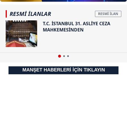
Sizlere daha iyi bir hizmet sunabilmek için İnternet
RESMİ İLANLAR
Sitemizde kendimize ve üçüncü kişilere ait çerezler
T.C. İSTANBUL 31. ASLİYE CEZA
kullanılmaktadır. Bu çerezler vasıtasıyla çeşitli kişisel
MAHKEMESİNDEN
verileriniz işlenmekte olup gerekli olan çerezler bilgi
toplumu hizmetlerinin sunulması amacıyla
kullanılmaktadır. Diğer çerezler, sitemizin daha işlevsel
kılınması ve kişiselleştirilmesi ve sizlere yönelik
reklam/pazarlama faaliyetlerinin yapılması, amaçlarıyla
sınırlı olarak açık rızanız dahilinde kullanılacaktır.
MANŞET HABERLERİ İÇİN TIKLAYIN
Çerezlere ilişkin tercihlerinizi aşağıda yer alan panel
vasıtasıyla belirleyebilirsiniz. Çerezlere ilişkin detaylı bilgi
için Ayarlar butonuna tıklayabilir,
Çerez Bilgilendirme
Metnimizi
ziyaret edebilirsiniz.
6698 sayılı Kişisel Verilerin Korunması Kanunu uyarınca
hazırlanmış Aydınlatma Metnimizi okumak ve sitemizde
ilgili mevzuata uygun olarak kullanılan çerezlerle ilgili bilgi