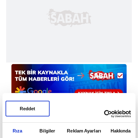
Reddet
Haber Girişi
Rıza
Bilgiler
Reklam Ayarları
Hakkında
Mete Efendioğlu - Editör