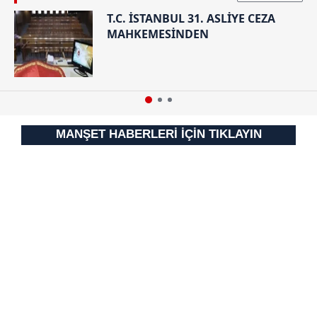
Sizlere daha iyi bir hizmet sunabilmek için İnternet
T.C. İSTANBUL 31. ASLİYE CEZA
Sitemizde kendimize ve üçüncü kişilere ait çerezler
MAHKEMESİNDEN
kullanılmaktadır. Bu çerezler vasıtasıyla çeşitli kişisel
verileriniz işlenmekte olup gerekli olan çerezler bilgi
toplumu hizmetlerinin sunulması amacıyla
kullanılmaktadır. Diğer çerezler, sitemizin daha işlevsel
kılınması ve kişiselleştirilmesi ve sizlere yönelik
reklam/pazarlama faaliyetlerinin yapılması, amaçlarıyla
MANŞET HABERLERİ İÇİN TIKLAYIN
sınırlı olarak açık rızanız dahilinde kullanılacaktır.
Çerezlere ilişkin tercihlerinizi aşağıda yer alan panel
vasıtasıyla belirleyebilirsiniz. Çerezlere ilişkin detaylı bilgi
için Ayarlar butonuna tıklayabilir,
Çerez Bilgilendirme
Metnimizi
ziyaret edebilirsiniz.
6698 sayılı Kişisel Verilerin Korunması Kanunu uyarınca
hazırlanmış Aydınlatma Metnimizi okumak ve sitemizde
ilgili mevzuata uygun olarak kullanılan çerezlerle ilgili bilgi
almak için lütfen
tıklayınız
.