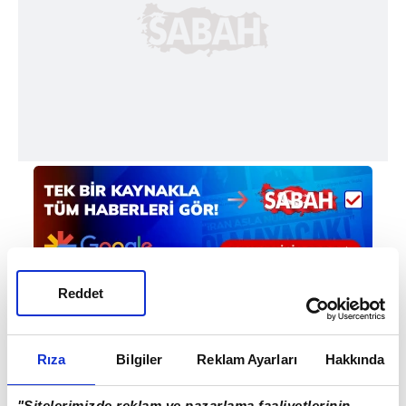
Reddet
Haber Girişi
Rıza
Bilgiler
Reklam Ayarları
Hakkında
Mete Efendioğlu - Editör
"Sitelerimizde reklam ve pazarlama faaliyetlerinin