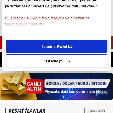
yürütülmesi amaçları ile çerezler kullanılmaktadır.
Bu çerezler, kullanıcıların tarayıcı ve cihazlarını
tanımlayarak çalışırlar.
Bu çerezlere izin vermeniz halinde sizlere özel
GÜNÜN EN ÖNEMLİ MANŞETLERİ İÇİN TIKLAYIN
kişiselleştirilmiş reklamlar sunabilir, sayfalarımızda sizlere
Tümünü Kabul Et
daha iyi reklam deneyimi yaşatabiliriz. Bunu yaparken
amacımızın size daha iyi bir reklam deneyimi sunmak
olduğunu ve sizlere en iyi içerikleri sunabilmek adına
Kişiselleştir
elimizden gelen çabayı gösterdiğimizi ve bu noktada,
reklamların maliyetlerimizi karşılamak noktasında tek gelir
kalemimiz olduğunu sizlere hatırlatmak isteriz.
Her halükârda, kullanıcılar, bu çerezlere izin vermedikleri
takdirde, kullanıcılara hedefli reklamlar
gösterilmeyecektir."
RESMİ İLANLAR