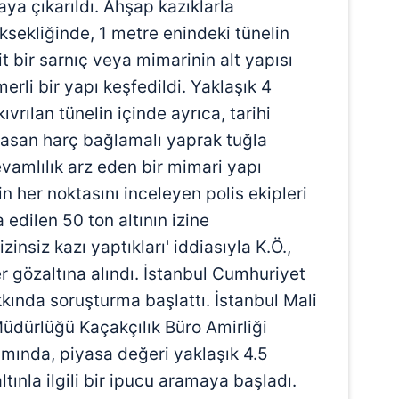
aya çıkarıldı. Ahşap kazıklarla
sekliğinde, 1 metre enindeki tünelin
t bir sarnıç veya mimarinin alt yapısı
rli bir yapı keşfedildi. Yaklaşık 4
vrılan tünelin içinde ayrıca, tarihi
rasan harç bağlamalı yaprak tuğla
evamlılık arz eden bir mimari yapı
in her noktasını inceleyen polis ekipleri
 edilen 50 ton altının izine
izinsiz kazı yaptıkları' iddiasıyla K.Ö.,
ler gözaltına alındı. İstanbul Cumhuriyet
kkında soruşturma başlattı. İstanbul Mali
dürlüğü Kaçakçılık Büro Amirliği
amında, piyasa değeri yaklaşık 4.5
ltınla ilgili bir ipucu aramaya başladı.