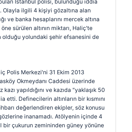
bulan İstanbul polisi, bulunduğu iddia
 Olayla ilgili 4 kişiyi gözaltına alan
lığı ve banka hesaplarını mercek altına
 öne sürülen altının miktarı, Haliç'te
n olduğu yolundaki şehir efsanesini de
iç Polis Merkezi'ni 31 Ekim 2013
, Hasköy Okmeydanı Caddesi üzerinde
z kazı yapıldığını ve kazıda "yaklaşık 50
 etti. Definecilerin altınların bir kısmını
 ihbarı değerlendiren ekipler, söz konusu
özlerine inanamadı. Atölyenin içinde 4
el bir çukurun zemininden güney yönüne