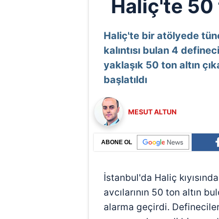
Haliç'te 50
Haliç'te bir atölyede tü
kalıntısı bulan 4 definec
yaklaşık 50 ton altın çı
başlatıldı
MESUT ALTUN
ABONE OL
İstanbul'da Haliç kıyısında
avcılarının 50 ton altın bul
alarma geçirdi. Definecile