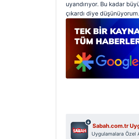
mevzuata uygun olarak kullanılan
uyandırıyor. Bu kadar büy
çıkardı diye düşünüyorum.
Sabah.com.tr Uyg
Uygulamalara Özel Ay