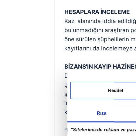
HESAPLARA İNCELEME
Kazı alanında iddia edildiğ
bulunmadığını araştıran poli
öne sürülen şüphelilerin ma
kayıtlarını da incelemeye a
BİZANS'IN KAYIP HAZİNE
Definecilerin
bulduğu iddia
çevirirken, Bizans'ın kayı
Reddet
şehir efsanesini de akıllar
imparatorunun yazlık sara
kadar çok altının olduğuna
Rıza
"Sitelerimizde reklam ve paza
"BATIKLAR HALİÇ'İN DİBİ