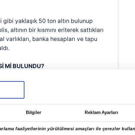
i gibi yaklaşık 50 ton altın bulunup
s, altının bir kısmını eriterek sattıkları
l varlıkları, banka hesapları ve tapu
ldı.
Sİ Mİ BULUNDU?
 edilen altının miktarı duyanları şaşkına
p hazinesinin Haliç'te olduğu yolundaki
a getirdi. Tarihçiler, bölgede Bizans
y ve kasırlarının bulunduğu, ancak bu
 ihtimal vermediklerini söyledi.
Bilgiler
Reklam Ayarları
rlama faaliyetlerinin yürütülmesi amaçları ile çerezler kullan
NDE"