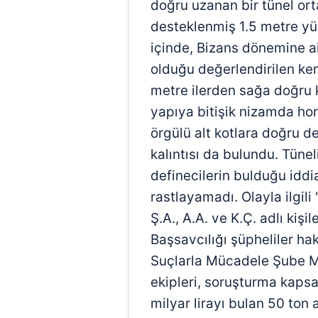
doğru uzanan bir tünel ort
desteklenmiş 1.5 metre yük
içinde, Bizans dönemine ai
olduğu değerlendirilen keme
metre ilerden sağa doğru kı
yapıya bitişik nizamda ho
örgülü alt kotlara doğru d
kalıntısı da bulundu. Tünel
definecilerin bulduğu iddia
rastlayamadı. Olayla ilgili '
Ş.A., A.A. ve K.Ç. adlı kişi
Başsavcılığı şüpheliler ha
Suçlarla Mücadele Şube Mü
ekipleri, soruşturma kaps
milyar lirayı bulan 50 ton a