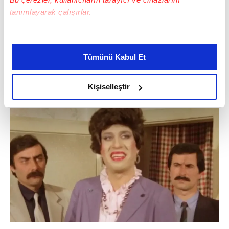
tanımlayarak çalışırlar.
Bu çerezlere izin vermeniz halinde sizlere özel
kişiselleştirilmiş reklamlar sunabilir, sayfalarımızda sizlere
Tümünü Kabul Et
daha iyi reklam deneyimi yaşatabiliriz. Bunu yaparken
amacımızın size daha iyi bir reklam deneyimi sunmak
olduğunu ve sizlere en iyi içerikleri sunabilmek adına
Kişiselleştir
elimizden gelen çabayı gösterdiğimizi ve bu noktada,
reklamların maliyetlerimizi karşılamak noktasında tek gelir
kalemimiz olduğunu sizlere hatırlatmak isteriz.
Her halükârda, kullanıcılar, bu çerezlere izin vermedikleri
takdirde, kullanıcılara hedefli reklamlar
gösterilmeyecektir."
Sizlere daha iyi bir hizmet sunabilmek için İnternet
Sitemizde kendimize ve üçüncü kişilere ait çerezler
kullanılmaktadır. Bu çerezler vasıtasıyla çeşitli kişisel