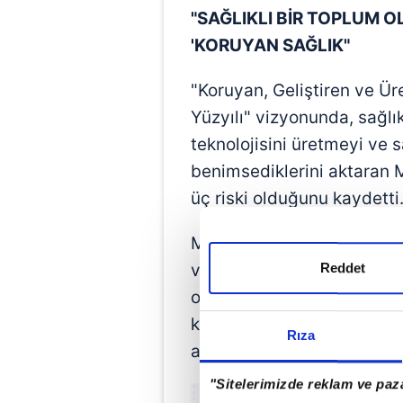
"SAĞLIKLI BİR TOPLUM 
'KORUYAN SAĞLIK"
"Koruyan, Geliştiren ve Üre
Yüzyılı" vizyonunda, sağl
teknolojisini üretmeyi ve s
benimsediklerini aktaran
üç riski olduğunu kaydetti
Memişoğlu, bu risklerden bi
Reddet
ve tütün mamulleri, interne
olduğunu belirterek, üçünc
kapsamda riskleri yönetmek
Rıza
ana politikalarının "Koruya
"Sitelerimizde reklam ve paza