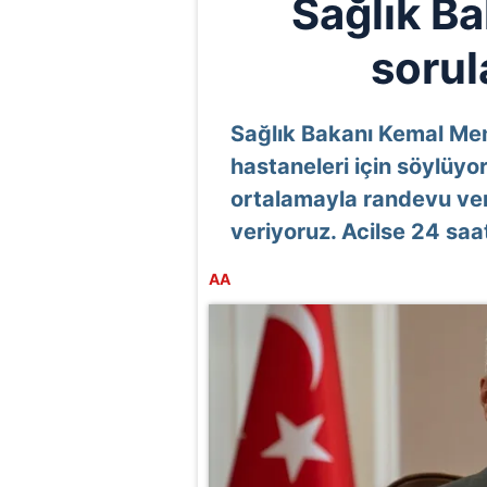
Sağlık B
sorul
Sağlık Bakanı Kemal Me
hastaneleri için söylüyo
ortalamayla randevu ver
veriyoruz. Acilse 24 saat
AA