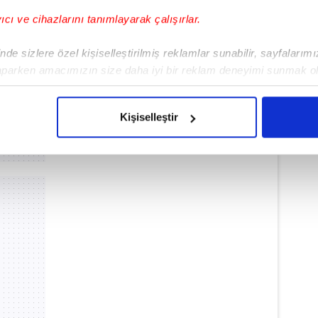
yıcı ve cihazlarını tanımlayarak çalışırlar.
de sizlere özel kişiselleştirilmiş reklamlar sunabilir, sayfalarım
aparken amacımızın size daha iyi bir reklam deneyimi sunmak ol
imizden gelen çabayı gösterdiğimizi ve bu noktada, reklamların ma
olduğunu sizlere hatırlatmak isteriz.
Kişiselleştir
çerezlere izin vermedikleri takdirde, kullanıcılara hedefli reklaml
abilmek için İnternet Sitemizde kendimize ve üçüncü kişilere ait 
isel verileriniz işlenmekte olup gerekli olan çerezler bilgi toplum
 çerezler, sitemizin daha işlevsel kılınması ve kişiselleştirilmes
 yapılması, amaçlarıyla sınırlı olarak açık rızanız dahilinde kulla
aşağıda yer alan panel vasıtasıyla belirleyebilirsiniz. Çerezlere iliş
lgilendirme Metnimizi
ziyaret edebilirsiniz.
Korunması Kanunu uyarınca hazırlanmış Aydınlatma Metnimizi okum