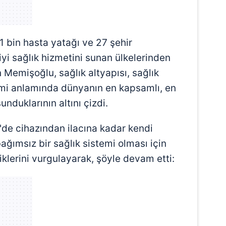
 çerezlerle ilgili bilgi almak için lütfen
tıklayınız
.
1 bin hasta yatağı ve 27 şehir
yi sağlık hizmetini sunan ülkelerinden
n Memişoğlu, sağlık altyapısı, sağlık
emi anlamında dünyanın en kapsamlı, en
unduklarının altını çizdi.
de cihazından ilacına kadar kendi
ğımsız bir sağlık sistemi olması için
ediklerini vurgulayarak, şöyle devam etti: