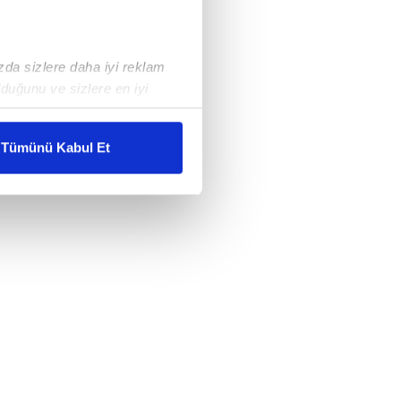
ızda sizlere daha iyi reklam
duğunu ve sizlere en iyi
liyetlerimizi karşılamak
Tümünü Kabul Et
ar gösterilmeyecektir."
çerezler kullanılmaktadır. Bu
u hizmetlerinin sunulması
i ve sizlere yönelik
nılacaktır.
kin detaylı bilgi için Ayarlar
ak ve sitemizde ilgili