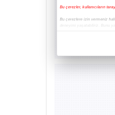
Bu çerezler, kullanıcıların tara
Bu çerezlere izin vermeniz halin
deneyimi yaşatabiliriz. Bunu y
içerikleri sunabilmek adına el
noktasında tek gelir kalemimiz 
Her halükârda, kullanıcılar, bu 
Sizlere daha iyi bir hizmet sun
çerezler vasıtasıyla çeşitli kiş
amacıyla kullanılmaktadır. Diğer
reklam/pazarlama faaliyetlerinin
Çerezlere ilişkin tercihlerinizi 
butonuna tıklayabilir,
Çerez Bi
6698 sayılı Kişisel Verilerin 