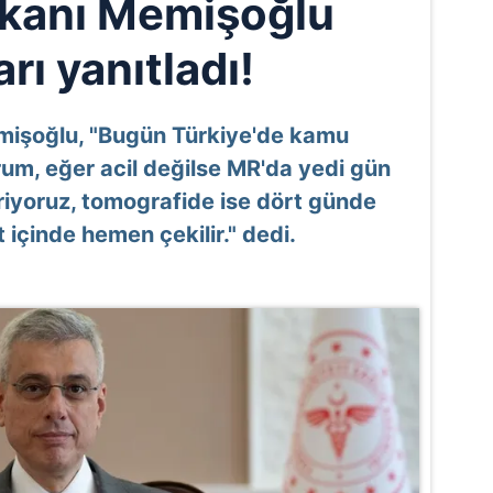
akanı Memişoğlu
arı yanıtladı!
mişoğlu, "Bugün Türkiye'de kamu
rum, eğer acil değilse MR'da yedi gün
iyoruz, tomografide ise dört günde
 içinde hemen çekilir." dedi.