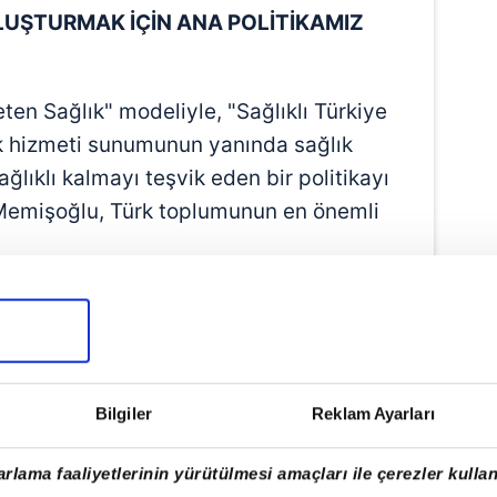
OLUŞTURMAK İÇİN ANA POLİTİKAMIZ
ten Sağlık" modeliyle, "Sağlıklı Türkiye
ık hizmeti sunumunun yanında sağlık
ağlıklı kalmayı teşvik eden bir politikayı
 Memişoğlu, Türk toplumunun en önemli
.
rincisinin kilo, ikincisinin sigara, tütün
t bağımlılığı gibi teknolojik bağımlılıklar
ü riskin ise hareketsizlik olduğunu bu
 ve sağlıklı bir toplum oluşturmak için
Bilgiler
Reklam Ayarları
n Sağlık" olduğunu ifade etti.
rlama faaliyetlerinin yürütülmesi amaçları ile çerezler kullan